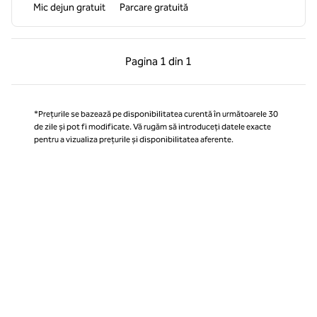
Mic dejun gratuit
Parcare gratuită
Pagina anterioară, 1 din 1
Pagina următoare, 1 
Pagina
1 din 1
Pagina 1 din 1
*Prețurile se bazează pe disponibilitatea curentă în următoarele 30
de zile și pot fi modificate. Vă rugăm să introduceți datele exacte
pentru a vizualiza prețurile și disponibilitatea aferente.