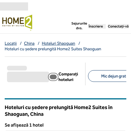
Salt la conținut
,
deschide o filă nouă
Sejururile
Înscriere
Conectați-vă
dvs.
Locații
/
China
/
Hoteluri Shaoguan
/
Hoteluri cu ședere prelungită Home2 Suites Shaoguan
Comparați
Mic dejun gratuit 
hoteluri
Filtre sugerate
Hoteluri cu ședere prelungită Home2 Suites în
Shaoguan, China
Se afișează 1 hotel
1
/
12
Se afișează 1 hotel