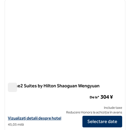
imaginea anterioară
imagin
1 din 12
Home2 Suites by Hilton Shaoguan Wengyuan
Home2 Suites by Hilton Shaoguan Wengyuan
304 ¥
De la*
Include taxe
Reducere Honors la achiziția în avans
Vizualizați detaliile hotelului pentru Home2 Suites by Hilton Shaog
Vizualizați detalii despre hotel
Selectare date
45,05 milă