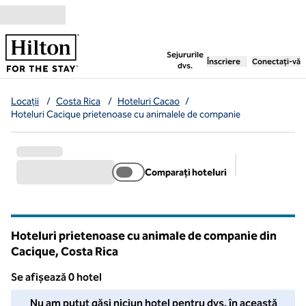
Salt la conținut
,
deschide o filă nouă
Sejururile
Înscriere
Conectați-vă
dvs.
Locații
/
Costa Rica
/
Hoteluri Cacao
/
Hoteluri Cacique prietenoase cu animalele de companie
Comparați hoteluri
Filtre sugerat
Hoteluri prietenoase cu animale de companie din
Cacique, Costa Rica
Se afișează 0 hotel
Nu am putut găsi niciun hotel pentru dvs. în această zonă. Ajust
Nu am putut găsi niciun hotel pentru dvs. în această