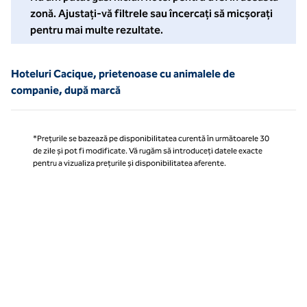
zonă. Ajustați-vă filtrele sau încercați să micșorați
pentru mai multe rezultate.
Hoteluri Cacique, prietenoase cu animalele de
companie, după marcă
*Prețurile se bazează pe disponibilitatea curentă în următoarele 30
de zile și pot fi modificate. Vă rugăm să introduceți datele exacte
pentru a vizualiza prețurile și disponibilitatea aferente.