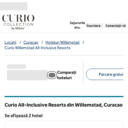
Salt la conținut
,
deschide o filă nouă
Sejururile
Înscriere
Conectați-vă
dvs.
Locații
/
Curacao
/
Hoteluri Willemstad
/
Curio Willemstad All-Inclusive Resorts
Comparați
Parcare gratuită 
hoteluri
Filtre sugerate
Curio All-Inclusive Resorts din Willemstad, Curacao
Se afișează 2 hotel
1
/
13
Se afișează 2 hotel
imaginea anterioară
imagin
1 din 13