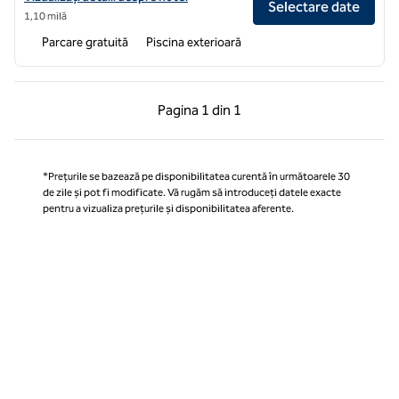
Selectare date
1,10 milă
Parcare gratuită
Piscina exterioară
Pagina anterioară, 1 din 1
Pagina următoare, 1 
Pagina
1 din 1
Pagina 1 din 1
*Prețurile se bazează pe disponibilitatea curentă în următoarele 30
de zile și pot fi modificate. Vă rugăm să introduceți datele exacte
pentru a vizualiza prețurile și disponibilitatea aferente.