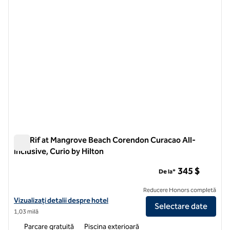
The Rif at Mangrove Beach Corendon Curacao All-
Inclusive, Curio by Hilton
The Rif at Mangrove Beach Corendon Curacao All-Inclusive, C
345 $
De la*
Reducere Honors completă
Vizualizați detaliile hotelului The Rif at Mangrove Beach Corendon Cur
Vizualizați detalii despre hotel
Selectare date
1,03 milă
Parcare gratuită
Piscina exterioară