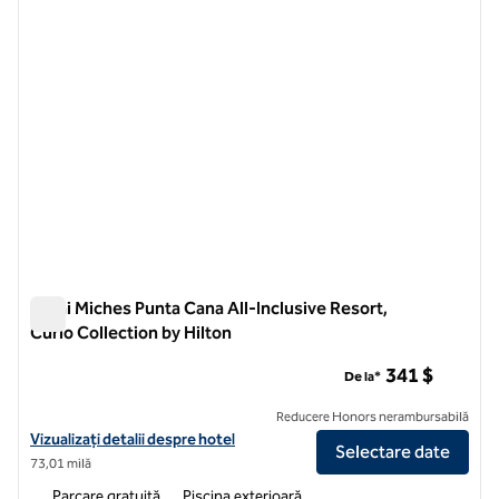
Zemi Miches Punta Cana All-Inclusive Resort,
Curio Collection by Hilton
Zemi Miches Punta Cana All-Inclusive Resort, Curio Collection
341 $
De la*
Reducere Honors nerambursabilă
Vizualizați detaliile hotelului pentru Zemi Miches Punta Cana All-Incl
Vizualizați detalii despre hotel
Selectare date
73,01 milă
Parcare gratuită
Piscina exterioară