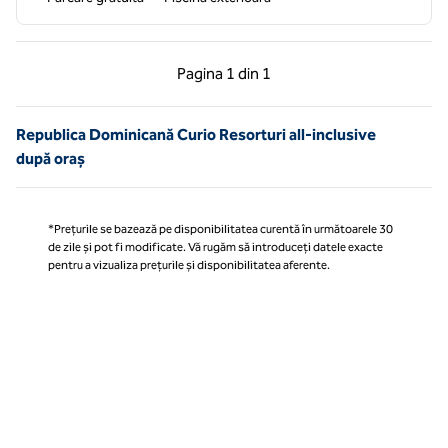
Pagina anterioară, 1 din 1
Pagina următoare, 1 
Pagina
1 din 1
Pagina 1 din 1
Republica Dominicană Curio Resorturi all-inclusive
după oraș
*Prețurile se bazează pe disponibilitatea curentă în următoarele 30
de zile și pot fi modificate. Vă rugăm să introduceți datele exacte
pentru a vizualiza prețurile și disponibilitatea aferente.