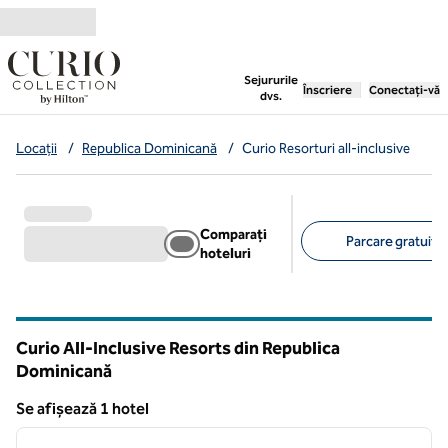
Salt la conținut
,
deschide o filă nouă
Sejururile
Înscriere
Conectați-vă
dvs.
Locații
/
Republica Dominicană
/
Curio Resorturi all-inclusive
Comparați
Parcare gratuită 
hoteluri
Filtre sugerate
Curio All-Inclusive Resorts din Republica
Dominicană
Se afișează 1 hotel
1
/
12
Se afișează 1 hotel
imaginea anterioară
imagin
1 din 12