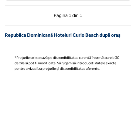
Pagina anterioară, 1 din 1
Pagina următoare, 1 
Pagina
1 din 1
Pagina 1 din 1
Republica Dominicană Hoteluri Curio Beach după oraș
*Prețurile se bazează pe disponibilitatea curentă în următoarele 30
de zile și pot fi modificate. Vă rugăm să introduceți datele exacte
pentru a vizualiza prețurile și disponibilitatea aferente.