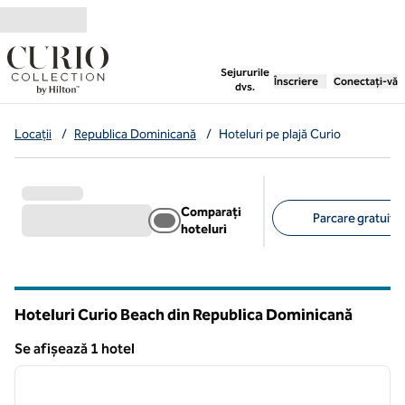
Salt la conținut
,
deschide o filă nouă
Sejururile
Înscriere
Conectați-vă
dvs.
Locații
/
Republica Dominicană
/
Hoteluri pe plajă Curio
Comparați
Parcare gratuită 
hoteluri
Filtre sugerate
Hoteluri Curio Beach din Republica Dominicană
Se afișează 1 hotel
1
/
12
Se afișează 1 hotel
imaginea anterioară
imagin
1 din 12