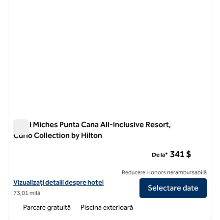
Zemi Miches Punta Cana All-Inclusive Resort,
Curio Collection by Hilton
Zemi Miches Punta Cana All-Inclusive Resort, Curio Collection
341 $
De la*
Reducere Honors nerambursabilă
Vizualizați detaliile hotelului pentru Zemi Miches Punta Cana All-Incl
Vizualizați detalii despre hotel
Selectare date
73,01 milă
Parcare gratuită
Piscina exterioară