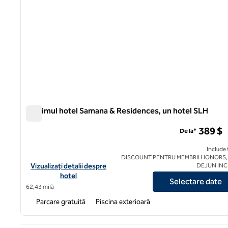
Sublimul hotel Samana & Residences, un hotel SLH
Sublimul hotel Samana & Residences, un hotel SLH
389 $
De la*
Include 
DISCOUNT PENTRU MEMBRII HONORS,
Vizualizați detaliile hotelului pentru Sublime Samana Hotel & R
Vizualizați detalii despre
DEJUN IN
hotel
Selectare date
62,43 milă
Parcare gratuită
Piscina exterioară