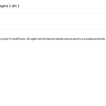
 anterioară, 1 din 1
Pagina următoare, 1 din 1
agina
1 din 1
Pagina 1 din 1
 și pot fi modificate. Vă rugăm să introduceți datele exacte pentru a vizualiza prețurile