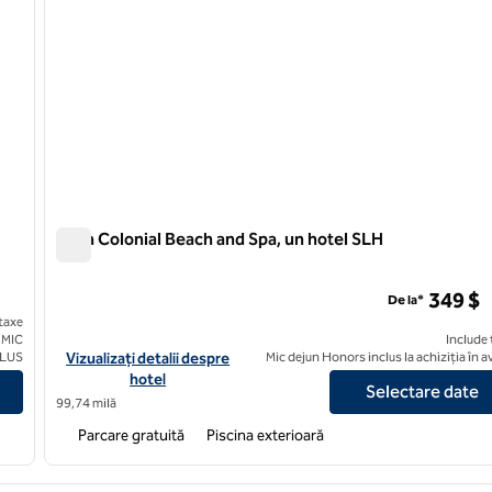
Casa Colonial Beach and Spa, un hotel SLH
Casa Colonial Beach and Spa, un hotel SLH
349 $
De la*
taxe
 MIC
Include 
esidences, un hotel SLH
Vizualizați detaliile hotelului pentru Casa Colonial Beach and Sp
CLUS
Vizualizați detalii despre
Mic dejun Honors inclus la achiziția în 
hotel
Selectare date
99,74 milă
Parcare gratuită
Piscina exterioară