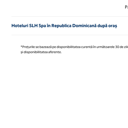
Pagina
P
Hoteluri SLH Spa în Republica Dominicană după oraș
*Prețurile se bazează pe disponibilitatea curentă în următoarele 30 de zile
și disponibilitatea aferente.