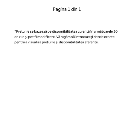
Pagina anterioară, 1 din 1
Pagina următoare, 1 
Pagina
1 din 1
Pagina 1 din 1
*Prețurile se bazează pe disponibilitatea curentă în următoarele 30
de zile și pot fi modificate. Vă rugăm să introduceți datele exacte
pentru a vizualiza prețurile și disponibilitatea aferente.