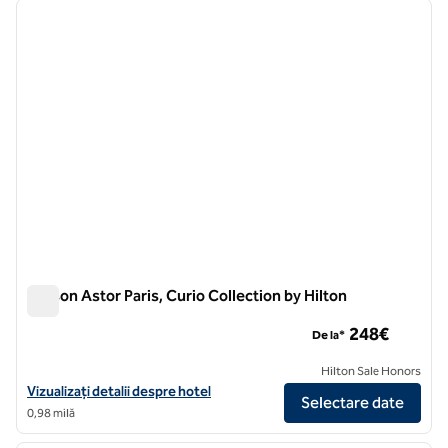
imaginea anterioară
imagin
1 din 12
Maison Astor Paris, Curio Collection by Hilton
Maison Astor Paris, Curio Collection by Hilton
248€
De la*
Hilton Sale Honors
Vizualizați detaliile hotelului pentru Maison Astor Paris, Curio Collect
Vizualizați detalii despre hotel
Selectare date
0,98 milă
1
/
11