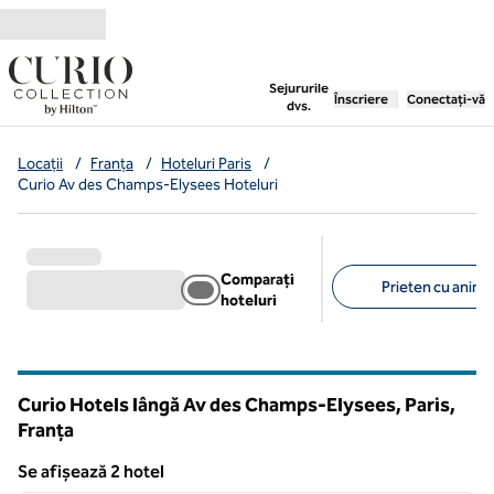
Salt la conținut
,
deschide o filă nouă
Sejururile
Înscriere
Conectați-vă
dvs.
Locații
/
Franța
/
Hoteluri Paris
/
Curio Av des Champs-Elysees Hoteluri
Comparați
Prieten cu anima
hoteluri
Filtre sugerate
Curio Hotels lângă Av des Champs-Elysees, Paris,
Franța
Se afișează 2 hotel
1
/
12
Se afișează 2 hotel