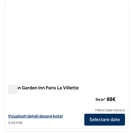
imaginea anterioară
imagin
1 din 12
Hilton Garden Inn Paris La Villette
Hilton Garden Inn Paris La Villette
88€
De la*
Hilton Sale Honors
Vizualizați detaliile hotelului Hilton Garden Inn Paris La Villette
Vizualizați detalii despre hotel
Selectare date
4,20 milă
1
/
12