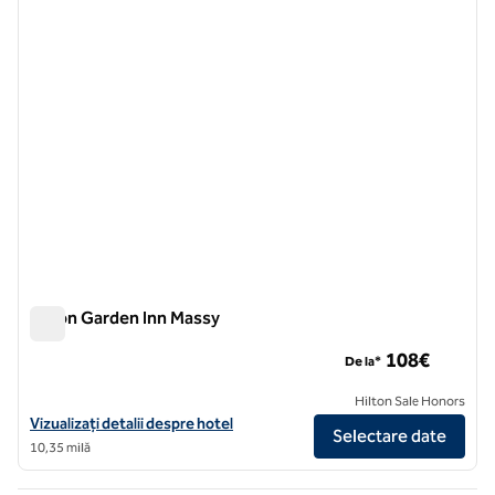
1 din 12
Hilton Garden Inn Massy
Hilton Garden Inn Massy
108€
De la*
Hilton Sale Honors
Vizualizați detaliile hotelului Hilton Garden Inn Massy
Vizualizați detalii despre hotel
Selectare date
10,35 milă