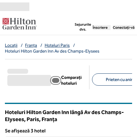
Salt la conținut
,
deschide o filă nouă
Sejururile
Înscriere
Conectați-vă
dvs.
Locații
/
Franța
/
Hoteluri Paris
/
Hoteluri Hilton Garden Inn Av des Champs-Elysees
Comparați
Prieten cu anima
hoteluri
Filtre sugerate
Hoteluri Hilton Garden Inn lângă Av des Champs-
Elysees, Paris, Franța
Se afișează 3 hotel
1
/
12
Se afișează 3 hotel