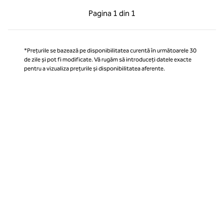
Pagina anterioară, 1 din 1
Pagina următoare, 1 
Pagina
1 din 1
Pagina 1 din 1
*Prețurile se bazează pe disponibilitatea curentă în următoarele 30
de zile și pot fi modificate. Vă rugăm să introduceți datele exacte
pentru a vizualiza prețurile și disponibilitatea aferente.