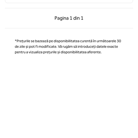
Pagina anterioară, 1 din 1
Pagina următoare, 1 
Pagina
1 din 1
Pagina 1 din 1
*Prețurile se bazează pe disponibilitatea curentă în următoarele 30
de zile și pot fi modificate. Vă rugăm să introduceți datele exacte
pentru a vizualiza prețurile și disponibilitatea aferente.