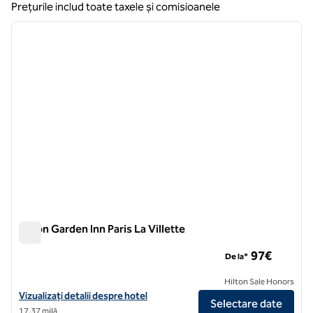
Prețurile includ toate taxele și comisioanele
1
/
12
imaginea anterioară
imagin
1 din 12
Hilton Garden Inn Paris La Villette
Hilton Garden Inn Paris La Villette
97€
De la*
Hilton Sale Honors
Vizualizați detaliile hotelului Hilton Garden Inn Paris La Villette
Vizualizați detalii despre hotel
Selectare date
17,37 milă