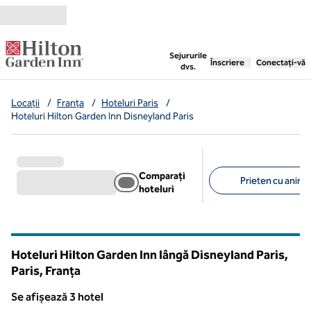
Salt la conținut
,
deschide o filă nouă
Sejururile
Înscriere
Conectați-vă
dvs.
Locații
/
Franța
/
Hoteluri Paris
/
Hoteluri Hilton Garden Inn Disneyland Paris
Comparați
Prieten cu anima
hoteluri
Filtre sugerate
Hoteluri Hilton Garden Inn lângă Disneyland Paris,
Paris, Franța
Se afișează 3 hotel
Se afișează 3 hotel