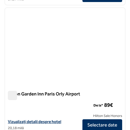
1
/
12
imaginea anterioară
imagin
1 din 12
Hilton Garden Inn Paris Orly Airport
Hilton Garden Inn Paris Orly Airport
89€
De la*
Hilton Sale Honors
Vizualizați detaliile hotelului pentru Hilton Garden Inn Paris Orly Airpo
Vizualizați detalii despre hotel
Selectare date
20,18 milă