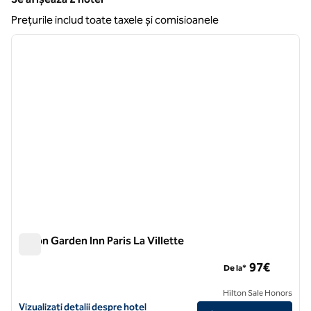
Se afișează 2 hotel
Prețurile includ toate taxele și comisioanele
1
/
12
imaginea anterioară
imagin
1 din 12
Hilton Garden Inn Paris La Villette
Hilton Garden Inn Paris La Villette
97€
De la*
Hilton Sale Honors
Vizualizați detaliile hotelului Hilton Garden Inn Paris La Villette
Vizualizați detalii despre hotel