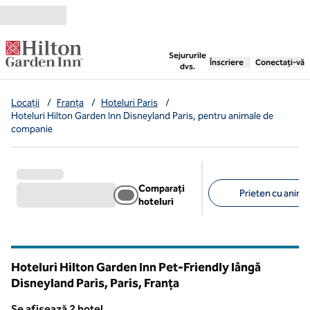
Salt la conținut
,
deschide o filă nouă
Sejururile
Înscriere
Conectați-vă
dvs.
Locații
/
Franța
/
Hoteluri Paris
/
Hoteluri Hilton Garden Inn Disneyland Paris, pentru animale de
companie
Comparați
Prieten cu anima
hoteluri
Filtre sugerate
Hoteluri Hilton Garden Inn Pet-Friendly lângă
Disneyland Paris, Paris, Franța
Se afișează 2 hotel