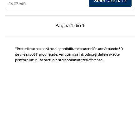
Selectare date
24,77 milă
Pagina anterioară, 1 din 1
Pagina următoare, 1 
Pagina
1 din 1
Pagina 1 din 1
*Prețurile se bazează pe disponibilitatea curentă în următoarele 30
de zile și pot fi modificate. Vă rugăm să introduceți datele exacte
pentru a vizualiza prețurile și disponibilitatea aferente.