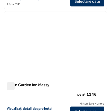
Selectare date
17,37 milă
1
/
12
imaginea anterioară
imagin
1 din 12
Hilton Garden Inn Massy
Hilton Garden Inn Massy
114€
De la*
Hilton Sale Honors
Vizualizați detaliile hotelului Hilton Garden Inn Massy
Vizualizați detalii despre hotel