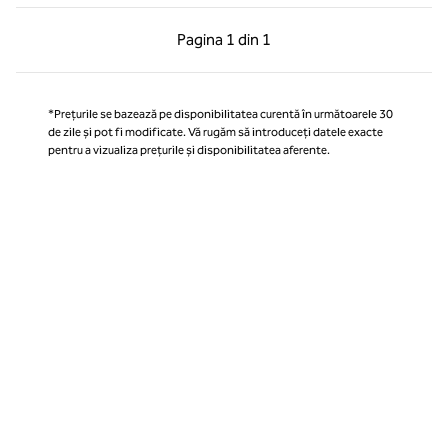
Pagina anterioară, 1 din 1
Pagina următoare, 1 
Pagina
1 din 1
Pagina 1 din 1
*Prețurile se bazează pe disponibilitatea curentă în următoarele 30
de zile și pot fi modificate. Vă rugăm să introduceți datele exacte
pentru a vizualiza prețurile și disponibilitatea aferente.