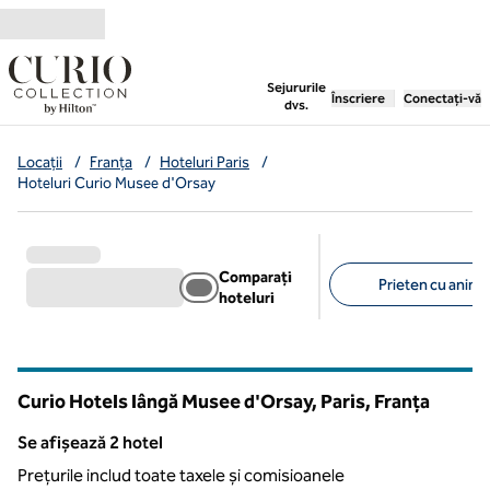
Salt la conținut
,
deschide o filă nouă
Sejururile
Înscriere
Conectați-vă
dvs.
Locații
/
Franța
/
Hoteluri Paris
/
Hoteluri Curio Musee d'Orsay
Comparați
Prieten cu anima
hoteluri
Filtre sugerate
Curio Hotels lângă Musee d'Orsay, Paris, Franța
Se afișează 2 hotel
Se afișează 2 hotel
Prețurile includ toate taxele și comisioanele
1
/
12