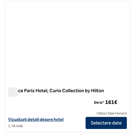
imaginea anterioară
imagin
1 din 11
Niepce Paris Hotel, Curio Collection by Hilton
Niepce Paris Hotel, Curio Collection by Hilton
161€
De la*
Hilton Sale Honors
Vizualizați detaliile hotelului Niepce Paris Hotel, Curio Collection by H
Vizualizați detalii despre hotel
Selectare date
1,78 milă