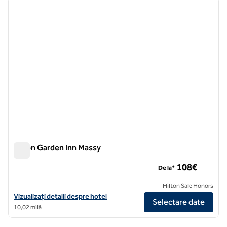
imaginea anterioară
imagin
1 din 12
Hilton Garden Inn Massy
Hilton Garden Inn Massy
108€
De la*
Hilton Sale Honors
Vizualizați detaliile hotelului Hilton Garden Inn Massy
Vizualizați detalii despre hotel
Selectare date
10,02 milă