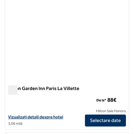
imaginea anterioară
imagin
1 din 12
Hilton Garden Inn Paris La Villette
Hilton Garden Inn Paris La Villette
88€
De la*
Hilton Sale Honors
Vizualizați detaliile hotelului Hilton Garden Inn Paris La Villette
Vizualizați detalii despre hotel
Selectare date
3,06 milă
1
/
12