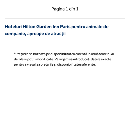
Pagina anterioară, 1 din 1
Pagina următoare, 1 
Pagina
1 din 1
Pagina 1 din 1
Hoteluri Hilton Garden Inn Paris pentru animale de
companie, aproape de atracții
*Prețurile se bazează pe disponibilitatea curentă în următoarele 30
de zile și pot fi modificate. Vă rugăm să introduceți datele exacte
pentru a vizualiza prețurile și disponibilitatea aferente.