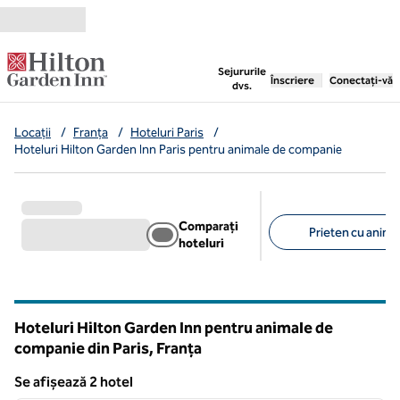
Salt la conținut
,
deschide o filă nouă
Sejururile
Înscriere
Conectați-vă
dvs.
Locații
/
Franța
/
Hoteluri Paris
/
Hoteluri Hilton Garden Inn Paris pentru animale de companie
Comparați
Prieten cu anima
hoteluri
Filtre sugerate
Hoteluri Hilton Garden Inn pentru animale de
companie din Paris, Franța
Se afișează 2 hotel
1
/
12
Se afișează 2 hotel