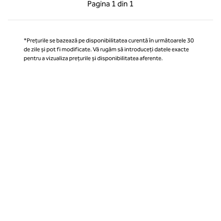
Pagina anterioară, 1 din 1
Pagina următoare, 1 
Pagina
1 din 1
Pagina 1 din 1
*Prețurile se bazează pe disponibilitatea curentă în următoarele 30
de zile și pot fi modificate. Vă rugăm să introduceți datele exacte
pentru a vizualiza prețurile și disponibilitatea aferente.