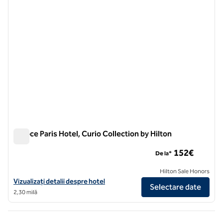
Niepce Paris Hotel, Curio Collection by Hilton
Niepce Paris Hotel, Curio Collection by Hilton
152€
De la*
Hilton Sale Honors
Vizualizați detaliile hotelului Niepce Paris Hotel, Curio Collection by H
Vizualizați detalii despre hotel
Selectare date
2,30 milă