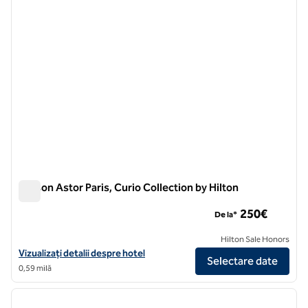
Maison Astor Paris, Curio Collection by Hilton
Maison Astor Paris, Curio Collection by Hilton
250€
De la*
Hilton Sale Honors
Vizualizați detaliile hotelului pentru Maison Astor Paris, Curio Collect
Vizualizați detalii despre hotel
Selectare date
0,59 milă
1
/
11
imaginea anterioară
imagin
1 din 11