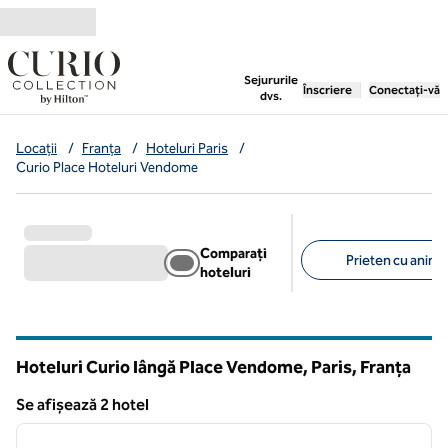
Salt la conținut
,
deschide o filă nouă
Sejururile
Înscriere
Conectați-vă
dvs.
Locații
/
Franța
/
Hoteluri Paris
/
Curio Place Hoteluri Vendome
Comparați
Prieten cu anima
hoteluri
Filtre sugerate
Hoteluri Curio lângă Place Vendome, Paris, Franța
Se afișează 2 hotel
1
/
12
Se afișează 2 hotel
imaginea anterioară
imagin
1 din 12