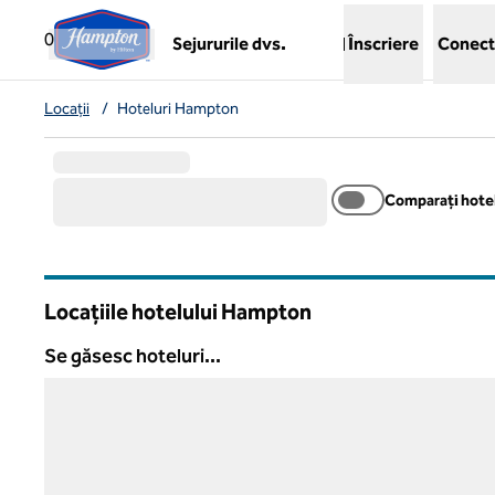
Salt la conținut
,
deschide o filă nouă
0
Sejururile dvs.
Înscriere
Conect
Locații
/
Hoteluri Hampton
Comparați hotel
Locațiile hotelului Hampton
Se găsesc hoteluri...
Se găsesc hoteluri...