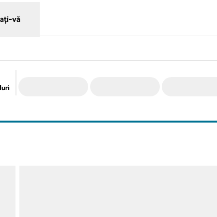
ați-vă
uri