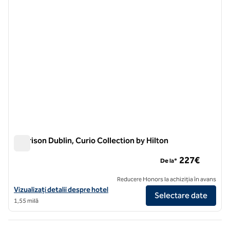
Morrison Dublin, Curio Collection by Hilton
Morrison Dublin, Curio Collection by Hilton
227€
De la*
Reducere Honors la achiziția în avans
Vizualizați detaliile hotelului pentru Morrison Dublin, Curio Collection
Vizualizați detalii despre hotel
Selectare date
1,55 milă