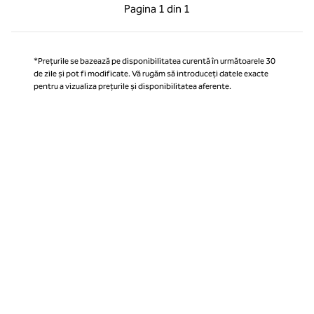
Pagina anterioară, 1 din 1
Pagina următoare, 1 
Pagina
1 din 1
Pagina 1 din 1
*Prețurile se bazează pe disponibilitatea curentă în următoarele 30
de zile și pot fi modificate. Vă rugăm să introduceți datele exacte
pentru a vizualiza prețurile și disponibilitatea aferente.