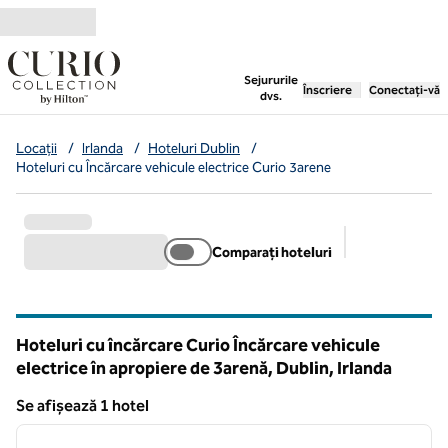
Salt la conținut
,
deschide o filă nouă
Sejururile
Înscriere
Conectați-vă
dvs.
Locații
/
Irlanda
/
Hoteluri Dublin
/
Hoteluri cu Încărcare vehicule electrice Curio 3arene
Comparați hoteluri
Filtre sugerat
Hoteluri cu încărcare Curio Încărcare vehicule
electrice în apropiere de 3arenă, Dublin, Irlanda
Se afișează 1 hotel
1
/
12
Se afișează 1 hotel
imaginea anterioară
imagin
1 din 12