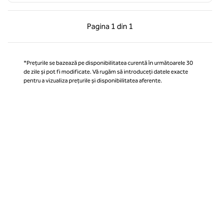
Pagina anterioară, 1 din 1
Pagina următoare, 1 
Pagina
1 din 1
Pagina 1 din 1
*Prețurile se bazează pe disponibilitatea curentă în următoarele 30
de zile și pot fi modificate. Vă rugăm să introduceți datele exacte
pentru a vizualiza prețurile și disponibilitatea aferente.