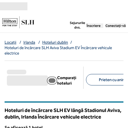
Salt la conținut
,
deschide o filă nouă
Sejururile
Înscriere
Conectați-vă
dvs.
Locații
/
Irlanda
/
Hoteluri dublin
/
Hoteluri de încărcare SLH Aviva Stadium EV Încărcare vehicule
electrice
Comparați
Prieten cu anima
hoteluri
Filtre sugerate
Hoteluri de încărcare SLH EV lângă Stadionul Aviva,
dublin, Irlanda Încărcare vehicule electrice
Se afișează 1 hotel