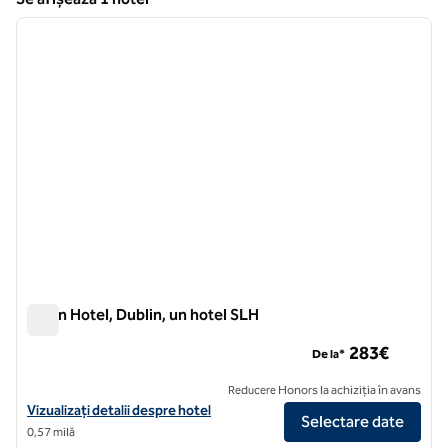
1
/
11
Se afișează 1 hotel
imaginea anterioară
imagin
1 din 11
Dylan Hotel, Dublin, un hotel SLH
Dylan Hotel, Dublin, un hotel SLH
283€
De la*
Reducere Honors la achiziția în avans
Vizualizați detaliile hotelului pentru Dylan Hotel, Dublin, un hotel SLH
Vizualizați detalii despre hotel
Selectare date
0,57 milă