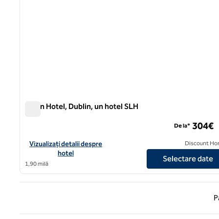
Dylan Hotel, Dublin, un hotel SLH
Dylan Hotel, Dublin, un hotel SLH
304€
De la*
Vizualizați detaliile hotelului pentru Dylan Hotel, Dublin, un hot
Vizualizați detalii despre
Discount Ho
hotel
Selectare date
1,90 milă
Pagina
P