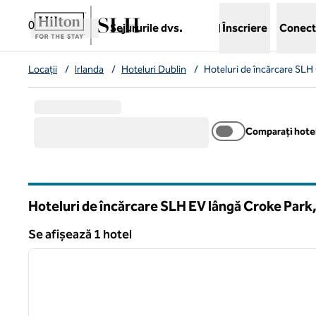
Salt la conținut
,
deschide o filă nouă
0
Sejururile dvs.
Înscriere
Conect
Locații
/
Irlanda
/
Hoteluri Dublin
/
Hoteluri de încărcare SLH 
Comparați hotel
Hoteluri de încărcare SLH EV lângă Croke Park, 
Se afișează 1 hotel
1
Se afișează 1 hotel
imaginea anterioară
1 din 11