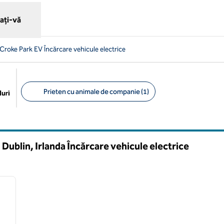
ați-vă
Croke Park EV Încărcare vehicule electrice
Prieten cu animale de companie (1)
uri
Filtre sugerate
Dublin, Irlanda Încărcare vehicule electrice
/
11
imaginea următoare