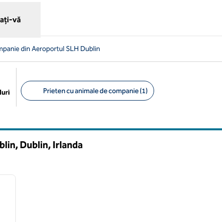
ați-vă
mpanie din Aeroportul SLH Dublin
Prieten cu animale de companie (1)
uri
Filtre sugerate
lin, Dublin, Irlanda
/
11
imaginea următoare