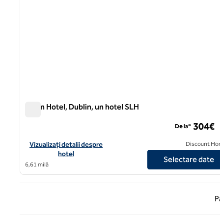
Dylan Hotel, Dublin, un hotel SLH
Dylan Hotel, Dublin, un hotel SLH
304€
De la*
Vizualizați detaliile hotelului pentru Dylan Hotel, Dublin, un hot
Vizualizați detalii despre
Discount Ho
hotel
Selectare date
6,61 milă
Pagina
P