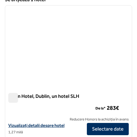
1
/
11
Se afișează 1 hotel
imaginea anterioară
imagin
1 din 11
Dylan Hotel, Dublin, un hotel SLH
Dylan Hotel, Dublin, un hotel SLH
283€
De la*
Reducere Honors la achiziția în avans
Vizualizați detaliile hotelului pentru Dylan Hotel, Dublin, un hotel SLH
Vizualizați detalii despre hotel
Selectare date
1,27 milă