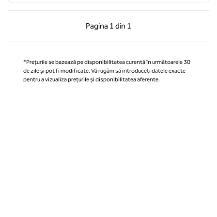
Pagina anterioară, 1 din 1
Pagina următoare, 1 
Pagina
1 din 1
Pagina 1 din 1
*Prețurile se bazează pe disponibilitatea curentă în următoarele 30
de zile și pot fi modificate. Vă rugăm să introduceți datele exacte
pentru a vizualiza prețurile și disponibilitatea aferente.