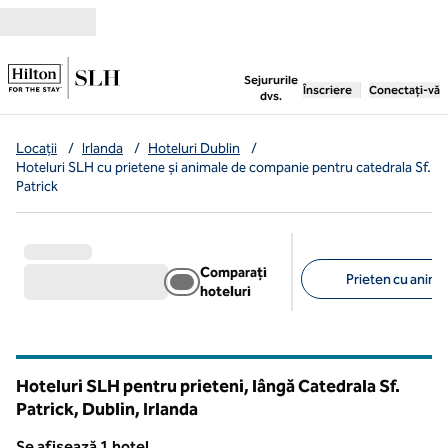
Salt la conținut
,
deschide o filă nouă
Sejururile
Înscriere
Conectați-vă
dvs.
Locații
/
Irlanda
/
Hoteluri Dublin
/
Hoteluri SLH cu prietene și animale de companie pentru catedrala Sf.
Patrick
Comparați
Prieten cu anima
hoteluri
Filtre sugerate
Hoteluri SLH pentru prieteni, lângă Catedrala Sf.
Patrick, Dublin, Irlanda
Se afișează 1 hotel