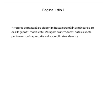
Pagina anterioară, 1 din 1
Pagina următoare, 1 
Pagina
1 din 1
Pagina 1 din 1
*Prețurile se bazează pe disponibilitatea curentă în următoarele 30
de zile și pot fi modificate. Vă rugăm să introduceți datele exacte
pentru a vizualiza prețurile și disponibilitatea aferente.