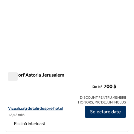
Waldorf Astoria Jerusalem
Waldorf Astoria Jerusalem
700 $
De la*
DISCOUNT PENTRU MEMBRII
HONORS, MIC DEJUN INCLUS
Vizualizați detaliile hotelului pentru Waldorf Astoria Ierusalim
Vizualizați detalii despre hotel
Selectare date
12,52 milă
Piscină interioară