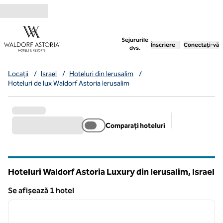
Salt la conținut
,
deschide o filă nouă
Sejururile
Înscriere
Conectați-vă
dvs.
Locații
/
Israel
/
Hoteluri din Ierusalim
/
Hoteluri de lux Waldorf Astoria Ierusalim
Comparați hoteluri
Filtre sugerat
Hoteluri Waldorf Astoria Luxury din Ierusalim, Israel
Se afișează 1 hotel
1
/
12
Se afișează 1 hotel
imaginea anterioară
imagin
1 din 12