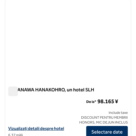
imaginea anterioară
imagin
1 din 12
TAKANAWA HANAKOHRO, un hotel SLH
TAKANAWA HANAKOHRO, un hotel SLH
98.165 ¥
De la*
Include taxe
DISCOUNT PENTRU MEMBRII
HONORS, MIC DEJUN INCLUS
Vizualizați detaliile hotelului pentru TAKANAWA HANAKOHRO, un ho
Vizualizați detalii despre hotel
Selectare date
6,37 milă