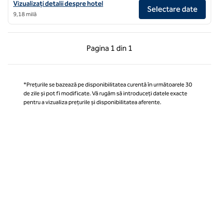
Vizualizați detaliile hotelului The Tokyo Station Hotel, un hotel SLH
Vizualizați detalii despre hotel
Selectare date
9,18 milă
Pagina anterioară, 1 din 1
Pagina următoare, 1 
Pagina
1 din 1
Pagina 1 din 1
*Prețurile se bazează pe disponibilitatea curentă în următoarele 30
de zile și pot fi modificate. Vă rugăm să introduceți datele exacte
pentru a vizualiza prețurile și disponibilitatea aferente.