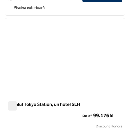
Piscina exterioară
1
/
12
imaginea anterioară
imagin
1 din 12
Hotelul Tokyo Station, un hotel SLH
Hotelul Tokyo Station, un hotel SLH
99.176 ¥
De la*
Discount Honors