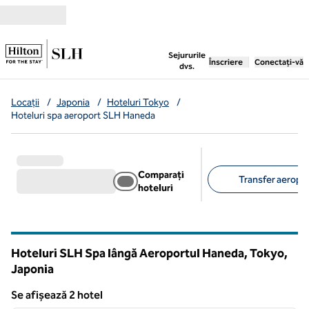
Salt la conținut
,
deschide o filă nouă
Sejururile
Înscriere
Conectați-vă
dvs.
Locații
/
Japonia
/
Hoteluri Tokyo
/
Hoteluri spa aeroport SLH Haneda
Comparați
Transfer aeropor
hoteluri
Filtre sugerate
Hoteluri SLH Spa lângă Aeroportul Haneda, Tokyo,
Japonia
Se afișează 2 hotel
1
/
12
Se afișează 2 hotel