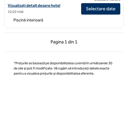
Vizualizați detaliile hotelului pentru Golful Hilton Tokyo
Vizualizați detalii despre hotel
Selectare date
10,02 milă
Piscină interioară
Pagina anterioară, 1 din 1
Pagina următoare, 1 
Pagina
1 din 1
Pagina 1 din 1
*Prețurile se bazează pe disponibilitatea curentă în următoarele 30
de zile și pot fi modificate. Vă rugăm să introduceți datele exacte
pentru a vizualiza prețurile și disponibilitatea aferente.