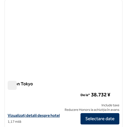
imaginea anterioară
imagin
1 din 12
Hilton Tokyo
Hilton Tokyo
38.732 ¥
De la*
Include taxe
Reducere Honors la achiziția în avans
Vizualizați detaliile hotelului Hilton Tokyo
Vizualizați detalii despre hotel
Selectare date
1,17 milă