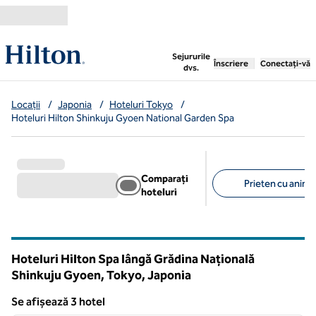
Salt la conținut
,
deschide o filă nouă
Sejururile
Înscriere
Conectați-vă
dvs.
Locații
/
Japonia
/
Hoteluri Tokyo
/
Hoteluri Hilton Shinkuju Gyoen National Garden Spa
Comparați
Prieten cu anima
hoteluri
Filtre sugerate
Hoteluri Hilton Spa lângă Grădina Națională
Shinkuju Gyoen, Tokyo, Japonia
Se afișează 3 hotel
1
/
12
Se afișează 3 hotel