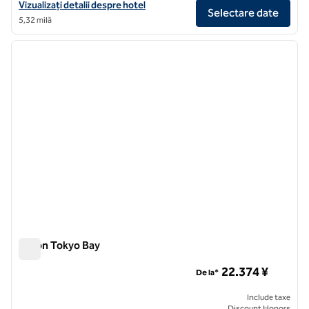
Vizualizați detaliile hotelului Hilton Tokyo Odaiba
Vizualizați detalii despre hotel
Selectare date
5,32 milă
1
/
12
imaginea anterioară
imagin
1 din 12
Hilton Tokyo Bay
Hilton Tokyo Bay
22.374 ¥
De la*
Include taxe
Discount Honors