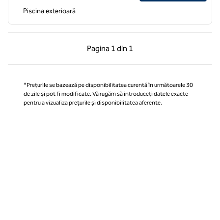
Piscina exterioară
Pagina anterioară, 1 din 1
Pagina următoare, 1 
Pagina
1 din 1
Pagina 1 din 1
*Prețurile se bazează pe disponibilitatea curentă în următoarele 30
de zile și pot fi modificate. Vă rugăm să introduceți datele exacte
pentru a vizualiza prețurile și disponibilitatea aferente.