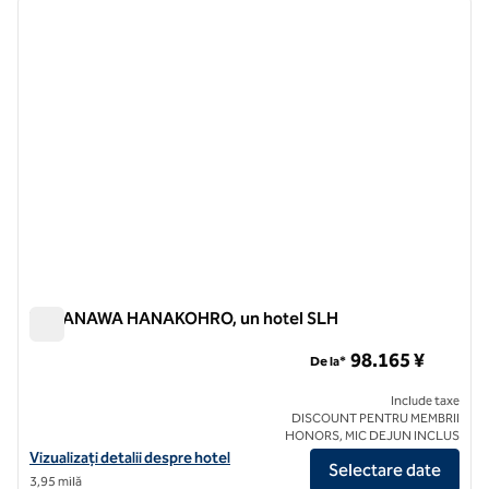
imaginea anterioară
imagin
1 din 12
TAKANAWA HANAKOHRO, un hotel SLH
TAKANAWA HANAKOHRO, un hotel SLH
98.165 ¥
De la*
Include taxe
DISCOUNT PENTRU MEMBRII
HONORS, MIC DEJUN INCLUS
Vizualizați detaliile hotelului pentru TAKANAWA HANAKOHRO, un ho
Vizualizați detalii despre hotel
Selectare date
3,95 milă