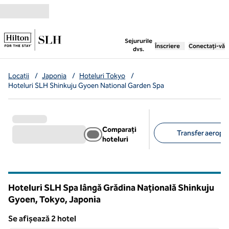
Salt la conținut
,
deschide o filă nouă
Sejururile
Înscriere
Conectați-vă
dvs.
Locații
/
Japonia
/
Hoteluri Tokyo
/
Hoteluri SLH Shinkuju Gyoen National Garden Spa
Comparați
Transfer aeropor
hoteluri
Filtre sugerate
Hoteluri SLH Spa lângă Grădina Națională Shinkuju
Gyoen, Tokyo, Japonia
Se afișează 2 hotel
1
/
12
Se afișează 2 hotel