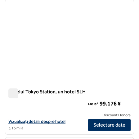
imaginea anterioară
imagin
1 din 12
Hotelul Tokyo Station, un hotel SLH
Hotelul Tokyo Station, un hotel SLH
99.176 ¥
De la*
Discount Honors
Vizualizați detaliile hotelului The Tokyo Station Hotel, un hotel SLH
Vizualizați detalii despre hotel
Selectare date
3,15 milă
1
/
12