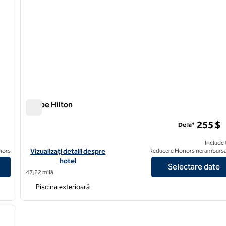
Caribe Hilton
Caribe Hilton
255 $
De la*
Include 
 Resort
Vizualizați detaliile hotelului pentru Caribe Hilton
nors
Vizualizați detalii despre
Reducere Honors nerambursa
hotel
Selectare date
47,22 milă
Piscina exterioară
/
12
imaginea următoare