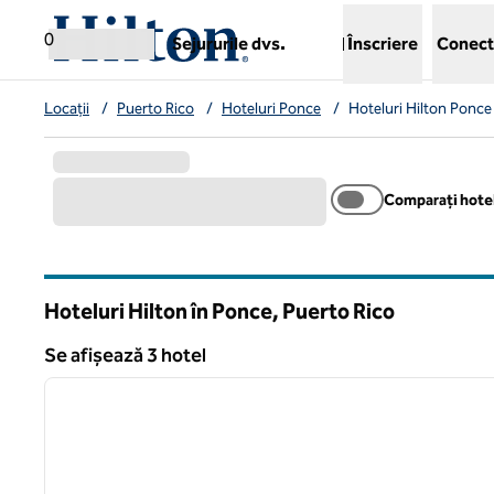
Salt la conținut
,
deschide o filă nouă
0
Sejururile dvs.
Înscriere
Conect
Locații
/
Puerto Rico
/
Hoteluri Ponce
/
Hoteluri Hilton Ponce
Comparați hotel
Hoteluri Hilton în Ponce, Puerto Rico
Se afișează 3 hotel
1
Se afișează 3 hotel
imaginea anterioară
1 din 12