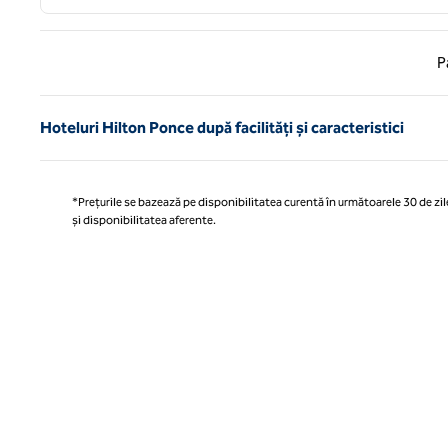
Pagina
P
Hoteluri Hilton Ponce după facilități și caracteristici
*Prețurile se bazează pe disponibilitatea curentă în următoarele 30 de zile
și disponibilitatea aferente.