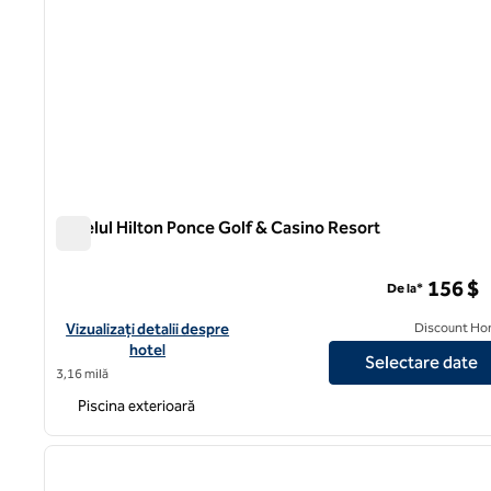
Hotelul Hilton Ponce Golf & Casino Resort
Hotelul Hilton Ponce Golf & Casino Resort
156 $
De la*
Vizualizați detaliile hotelului pentru Hilton Ponce Golf & Casino
Vizualizați detalii despre
Discount Ho
hotel
Selectare date
3,16 milă
Piscina exterioară
1
imaginea anterioară
1 din 12