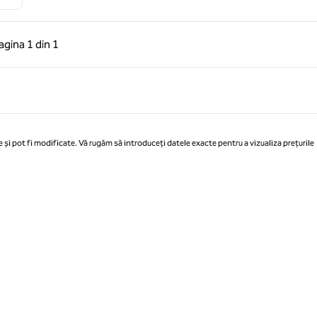
 anterioară, 1 din 1
Pagina următoare, 1 din 1
agina
1 din 1
Pagina 1 din 1
 și pot fi modificate. Vă rugăm să introduceți datele exacte pentru a vizualiza prețurile