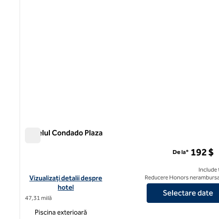
Hotelul Condado Plaza
Hotelul Condado Plaza
192 $
De la*
Include 
Vizualizați detaliile hotelului Condado Plaza
Vizualizați detalii despre
Reducere Honors nerambursa
hotel
Selectare date
47,31 milă
Piscina exterioară