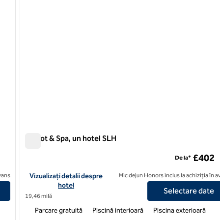
Calcot & Spa, un hotel SLH
Calcot & Spa, un hotel SLH
£402
De la*
, un hotel SLH
Vizualizați detaliile hotelului pentru Calcot & Spa, un hotel SLH
avans
Vizualizați detalii despre
Mic dejun Honors inclus la achiziția în 
hotel
Selectare date
19,46 milă
Parcare gratuită
Piscină interioară
Piscina exterioară