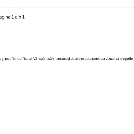
 anterioară, 1 din 1
Pagina următoare, 1 din 1
agina
1 din 1
Pagina 1 din 1
 și pot fi modificate. Vă rugăm să introduceți datele exacte pentru a vizualiza prețurile