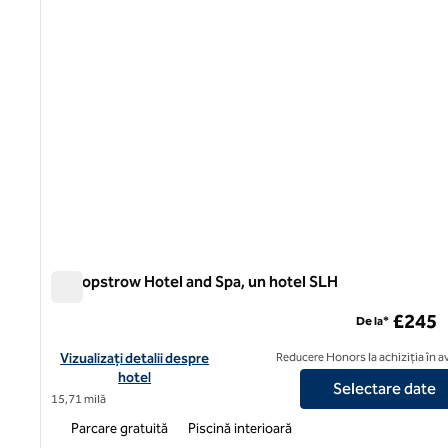
Bishopstrow Hotel and Spa, un hotel SLH
Bishopstrow Hotel and Spa, un hotel SLH
£245
De la*
Vizualizați detaliile hotelului pentru Bishopstrow Hotel and Spa
Vizualizați detalii despre
Reducere Honors la achiziția în 
hotel
Selectare date
15,71 milă
Parcare gratuită
Piscină interioară