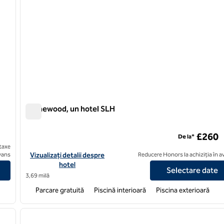
Homewood, un hotel SLH
Homewood, un hotel SLH
£260
De la*
taxe
a, un hotel SLH
Vizualizați detaliile hotelului pentru Homewood, un hotel SLH
avans
Vizualizați detalii despre
Reducere Honors la achiziția în 
hotel
Selectare date
3,69 milă
Parcare gratuită
Piscină interioară
Piscina exterioară
1
/
9
imaginea următoare
imaginea anterioară
1 din 5