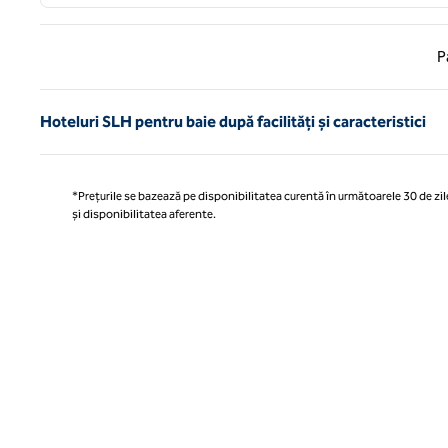
Pagina
P
Hoteluri SLH pentru baie după facilități și caracteristici
*Prețurile se bazează pe disponibilitatea curentă în următoarele 30 de zile
și disponibilitatea aferente.