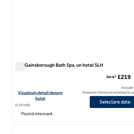
The Gainsborough Bath Spa, un hotel SLH
The Gainsborough Bath Spa, un hotel SLH
£219
De la*
Include 
Vizualizați detaliile hotelului pentru The Gainsborough Bath Sp
Vizualizați detalii despre
Reducere Honors la achiziția în 
hotel
Selectare date
0,19 milă
Piscină interioară
imaginea anterioară
1 din 9