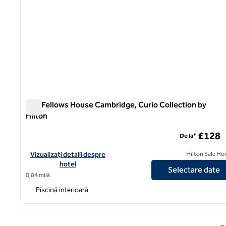
The Fellows House Cambridge, Curio Collection by
Hilton
The Fellows House Cambridge, Curio Collection by Hilton
£128
De la*
Vizualizați detaliile hotelului pentru The Fellows House Cambrid
Vizualizați detalii despre
Hilton Sale Ho
hotel
Selectare date
0,84 milă
Piscină interioară
Pagina