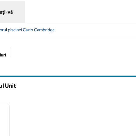
ați-vă
riorul piscinei Curio Cambridge
uri
Filtre sugerate
l Unit
/
12
imaginea următoare