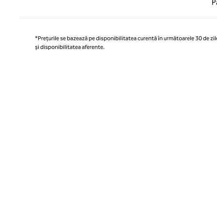
P
*Prețurile se bazează pe disponibilitatea curentă în următoarele 30 de zile
și disponibilitatea aferente.