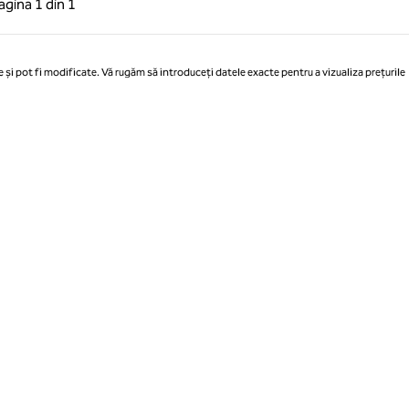
agina
1 din 1
Pagina 1 din 1
 și pot fi modificate. Vă rugăm să introduceți datele exacte pentru a vizualiza prețurile