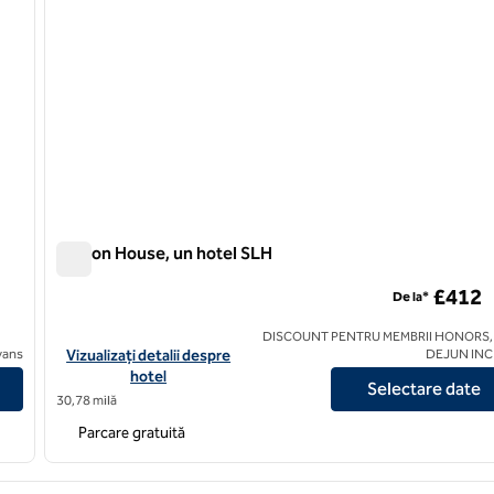
Seaton House, un hotel SLH
Seaton House, un hotel SLH
£412
De la*
DISCOUNT PENTRU MEMBRII HONORS,
ux, un hotel SLH
Vizualizați detaliile hotelului pentru Seaton House, un hotel SL
avans
Vizualizați detalii despre
DEJUN IN
hotel
Selectare date
30,78 milă
Parcare gratuită