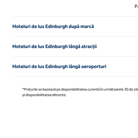
Pagina
P
Hoteluri de lux Edinburgh după marcă
Hoteluri de lux Edinburgh lângă atracții
Hoteluri de lux Edinburgh lângă aeroporturi
*Prețurile se bazează pe disponibilitatea curentă în următoarele 30 de zile
și disponibilitatea aferente.