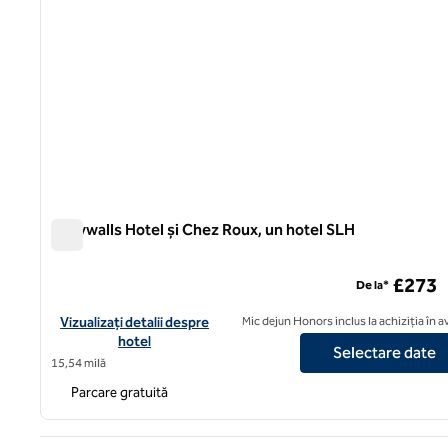
Greywalls Hotel și Chez Roux, un hotel SLH
Greywalls Hotel și Chez Roux, un hotel SLH
£273
De la*
Vizualizați detaliile hotelului pentru Greywalls Hotel și Chez Ro
Vizualizați detalii despre
Mic dejun Honors inclus la achiziția în 
hotel
Selectare date
15,54 milă
Parcare gratuită