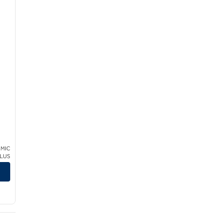
 MIC
H
CLUS