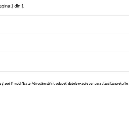
 anterioară, 1 din 1
Pagina următoare, 1 din 1
agina
1 din 1
Pagina 1 din 1
 și pot fi modificate. Vă rugăm să introduceți datele exacte pentru a vizualiza prețurile