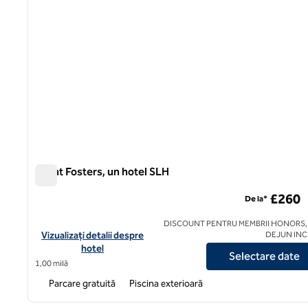
Great Fosters, un hotel SLH
Great Fosters, un hotel SLH
£260
De la*
DISCOUNT PENTRU MEMBRII HONORS,
Vizualizați detaliile hotelului Great Fosters, un hotel SLH
Vizualizați detalii despre
DEJUN IN
hotel
Selectare date
1,00 milă
Parcare gratuită
Piscina exterioară
1