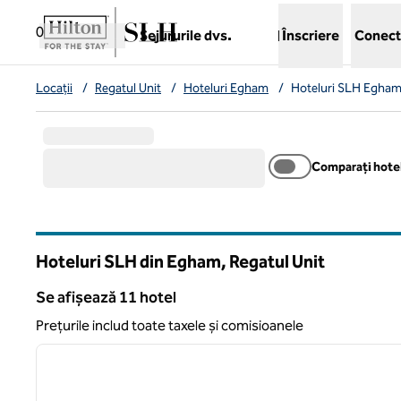
Salt la conținut
,
deschide o filă nouă
0
Sejururile dvs.
Înscriere
Conect
Locații
/
Regatul Unit
/
Hoteluri Egham
/
Hoteluri SLH Egha
Comparați hotel
Hoteluri SLH din Egham, Regatul Unit
Se afișează 11 hotel
Se afișează 11 hotel
Prețurile includ toate taxele și comisioanele
1
imaginea anterioară
1 din 12