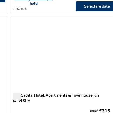
hotel
Selectare date
16,67 milă
1
/
9
1
imaginea următoare
imaginea anterioară
1 din 12
The Capital Hotel, Apartments & Townhouse, un
hotel SLH
The Capital Hotel, Apartments & Townhouse, un hotel S
£315
De la*