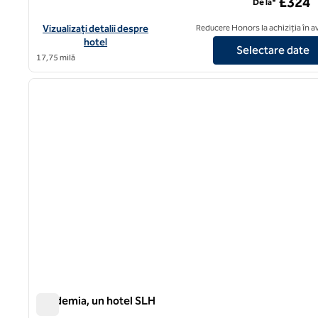
£324
De la*
Vizualizați detaliile hotelului pentru The Prince Akatoki London
Vizualizați detalii despre
Reducere Honors la achiziția în 
hotel
Selectare date
17,75 milă
imaginea anterioară
1 din 6
Academia, un hotel SLH
Academia, un hotel SLH