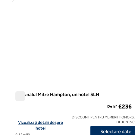
imaginea anterioară
1 din 12
Tribunalul Mitre Hampton, un hotel SLH
Tribunalul Mitre Hampton, un hotel SLH
£236
De la*
DISCOUNT PENTRU MEMBRII HONORS,
Vizualizați detaliile hotelului pentru The Mitre Hampton Court,
Vizualizați detalii despre
DEJUN IN
hotel
Selectare date
9,12 milă