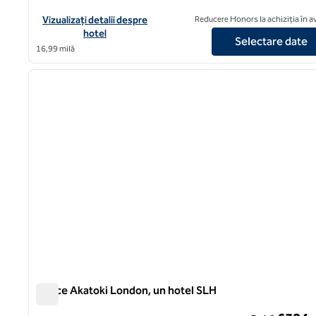
Vizualizați detaliile hotelului pentru Franklin, un hotel SLH
Vizualizați detalii despre
Reducere Honors la achiziția în 
hotel
Selectare date
16,99 milă
imaginea anterioară
1 din 7
Prince Akatoki London, un hotel SLH
Prince Akatoki London, un hotel SLH