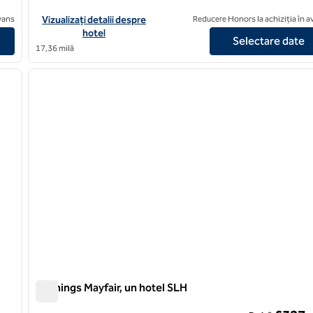
Vizualizați detaliile hotelului pentru The Capital Hotel, Apartme
avans
Vizualizați detalii despre
Reducere Honors la achiziția în 
hotel
Selectare date
17,36 milă
1
/
7
1
imaginea următoare
imaginea anterioară
1 din 12
Flemings Mayfair, un hotel SLH
Flemings Mayfair, un hotel SLH