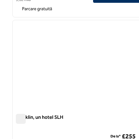
Parcare gratuită
imaginea anterioară
1 din 9
Franklin, un hotel SLH
Franklin, un hotel SLH
£255
De la*