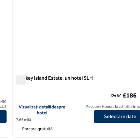
Monkey Island Estate, un hotel SLH
Monkey Island Estate, un hotel SLH
£186
De la*
 MIC
Vizualizați detaliile hotelului pentru Insula Monkey, un hotel SL
CLUS
Vizualizați detalii despre
Reducere Honors la achiziția în 
hotel
Selectare date
7,65 milă
Parcare gratuită
/
12