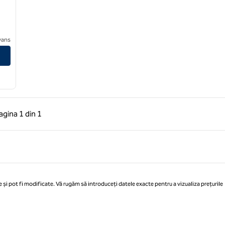
ens, un hotel SLH
avans
 anterioară, 1 din 1
Pagina următoare, 1 din 1
agina
1 din 1
Pagina 1 din 1
 și pot fi modificate. Vă rugăm să introduceți datele exacte pentru a vizualiza prețurile