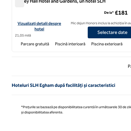
Tylney Hall Hotel and Gardens, un hotel SLH
Tylney Hall Hotel and Gardens, un hotel SLH
£181
De la*
Vizualizați detaliile hotelului pentru Tylney Hall Hotel and Gard
Vizualizați detalii despre
Mic dejun Honors inclus la achiziția în 
hotel
Selectare date
21,05 milă
Parcare gratuită
Piscină interioară
Piscina exterioară
Pagina
P
Hoteluri SLH Egham după facilități și caracteristici
*Prețurile se bazează pe disponibilitatea curentă în următoarele 30 de zile
și disponibilitatea aferente.