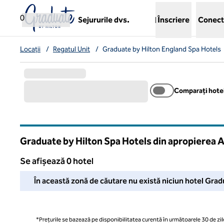
Salt la conținut
,
deschide o filă nouă
0
Sejururile dvs.
Înscriere
Conect
Locații
/
Regatul Unit
/
Graduate by Hilton England Spa Hotels
Comparați hotel
Graduate by Hilton Spa Hotels din apropierea A
Se afișează 0 hotel
Nu am putut găsi niciun hotel pentru dvs. în această zonă. Aj
În această zonă de căutare nu există niciun hotel Gradu
*Prețurile se bazează pe disponibilitatea curentă în următoarele 30 de zile