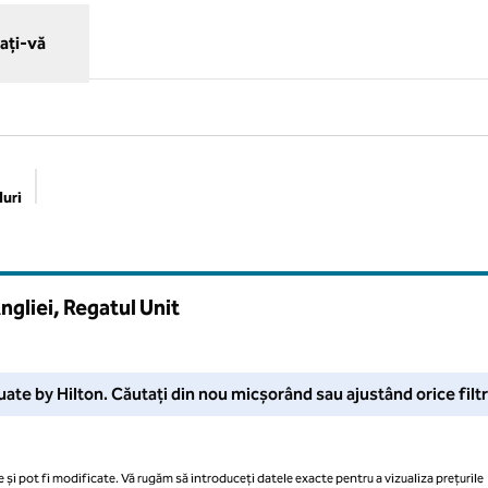
ați-vă
uri
Filtre sugerate
ngliei, Regatul Unit
ustați-vă filtrele sau încercați să micșorați pentru mai multe rezu
ate by Hilton. Căutați din nou micșorând sau ajustând orice filtr
 și pot fi modificate. Vă rugăm să introduceți datele exacte pentru a vizualiza prețurile