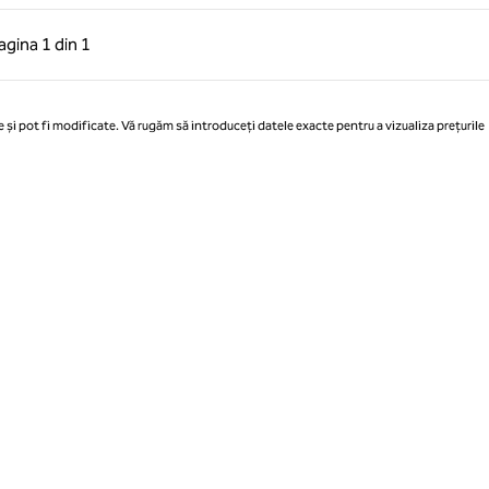
 anterioară, 1 din 1
Pagina următoare, 1 din 1
agina
1 din 1
Pagina 1 din 1
 și pot fi modificate. Vă rugăm să introduceți datele exacte pentru a vizualiza prețurile