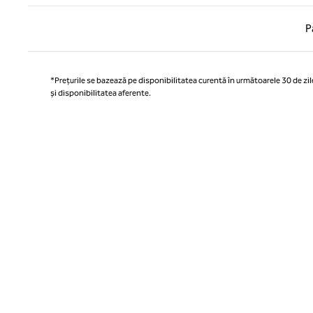
Pagina
P
*Prețurile se bazează pe disponibilitatea curentă în următoarele 30 de zile
și disponibilitatea aferente.