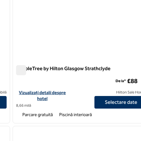
DoubleTree by Hilton Glasgow Strathclyde
DoubleTree by Hilton Glasgow Strathclyde
£88
De la*
tral
Vizualizați detaliile hotelului DoubleTree by Hilton Glasgow Str
bilă
Vizualizați detalii despre
Hilton Sale Ho
hotel
Selectare date
8,66 milă
Parcare gratuită
Piscină interioară
/
12
1
imaginea următoare
imaginea anterioară
1 din 12