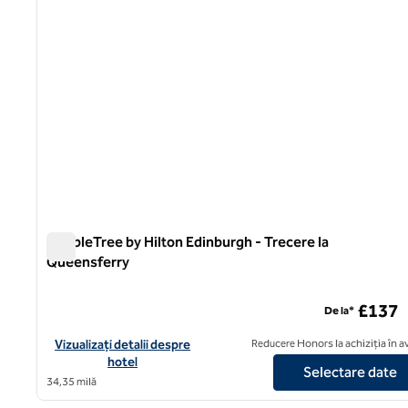
DoubleTree by Hilton Edinburgh - Trecere la
Queensferry
DoubleTree by Hilton Edinburgh - Trecere la Queensferry
£137
De la*
Vizualizați detaliile hotelului DoubleTree by Hilton Edinburgh 
Vizualizați detalii despre
Reducere Honors la achiziția în 
hotel
Selectare date
34,35 milă