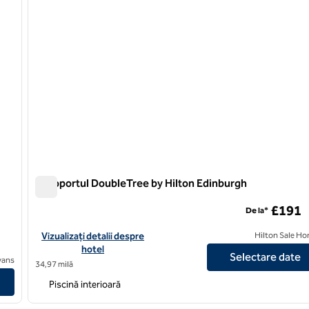
Aeroportul DoubleTree by Hilton Edinburgh
Aeroportul DoubleTree by Hilton Edinburgh
£191
De la*
Vizualizați detaliile hotelului pentru aeroportul DoubleTree by 
Vizualizați detalii despre
Hilton Sale Ho
hotel
Selectare date
- Queensferry Crossing
avans
34,97 milă
Piscină interioară