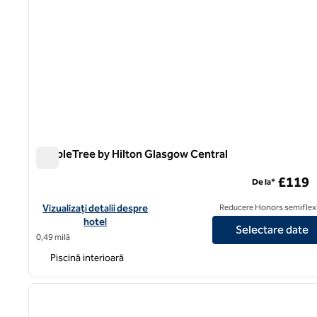
DoubleTree by Hilton Glasgow Central
DoubleTree by Hilton Glasgow Central
£119
De la*
Vizualizați detaliile hotelului DoubleTree by Hilton Glasgow Cen
Vizualizați detalii despre
Reducere Honors semiflexi
hotel
Selectare date
0,49 milă
Piscină interioară
1
imaginea anterioară
1 din 12