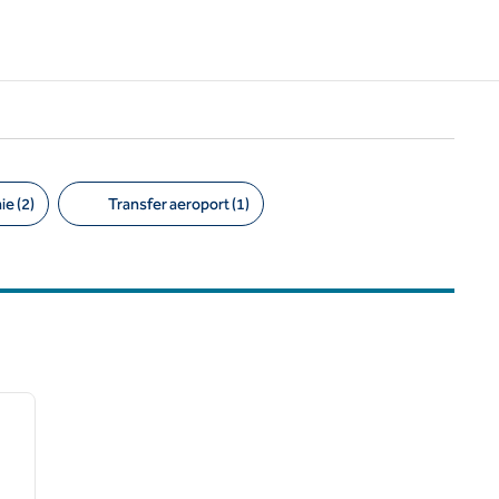
e (2)
Transfer aeroport (1)
/
12
imaginea următoare