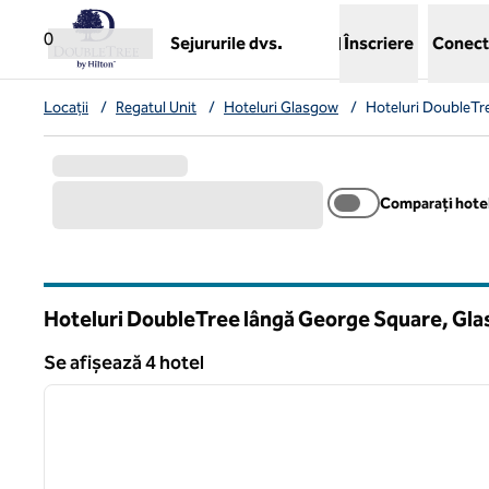
Salt la conținut
,
deschide o filă nouă
0
Sejururile dvs.
Înscriere
Conect
Locații
/
Regatul Unit
/
Hoteluri Glasgow
/
Hoteluri DoubleTr
Comparați hotel
Hoteluri DoubleTree lângă George Square, Gla
Se afișează 4 hotel
1
Se afișează 4 hotel
imaginea anterioară
1 din 12