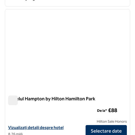
1
/
12
imaginea anterioară
imagin
1 din 12
Hotelul Hampton by Hilton Hamilton Park
Hotelul Hampton by Hilton Hamilton Park
£88
De la*
Hilton Sale Honors
Vizualizați detaliile hotelului Hampton by Hilton Hamilton Park
Vizualizați detalii despre hotel
Selectare date
8,76 milă