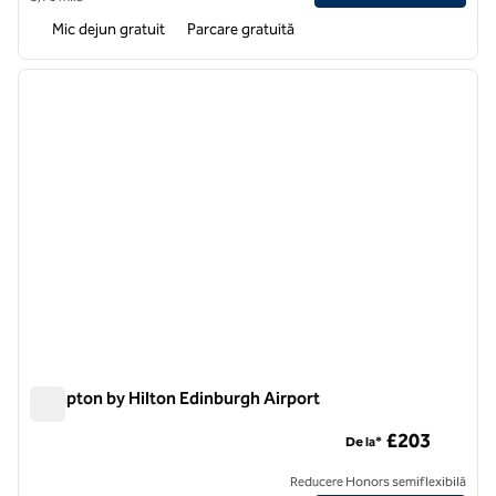
Mic dejun gratuit
Parcare gratuită
1
/
12
imaginea anterioară
imagin
1 din 12
Hampton by Hilton Edinburgh Airport
Hampton by Hilton Edinburgh Airport
£203
De la*
Reducere Honors semiflexibilă