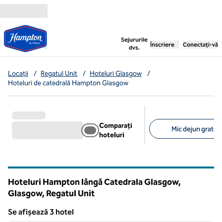
Salt la conținut
,
deschide o filă nouă
Sejururile
Înscriere
Conectați-vă
dvs.
Locații
/
Regatul Unit
/
Hoteluri Glasgow
/
Hoteluri de catedrală Hampton Glasgow
Comparați
Mic dejun gratuit 
hoteluri
Filtre sugerate
Hoteluri Hampton lângă Catedrala Glasgow,
Glasgow, Regatul Unit
Se afișează 3 hotel
1
/
12
Se afișează 3 hotel