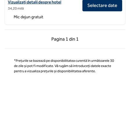
Vizualizați detaliile hotelului pentru Aeroportul Hampton by Hilton E
Vizualizați detalii despre hotel
Selectare date
34,20 milă
Mic dejun gratuit
Pagina anterioară, 1 din 1
Pagina următoare, 1 
Pagina
1 din 1
Pagina 1 din 1
*Prețurile se bazează pe disponibilitatea curentă în următoarele 30
de zile și pot fi modificate. Vă rugăm să introduceți datele exacte
pentru a vizualiza prețurile și disponibilitatea aferente.