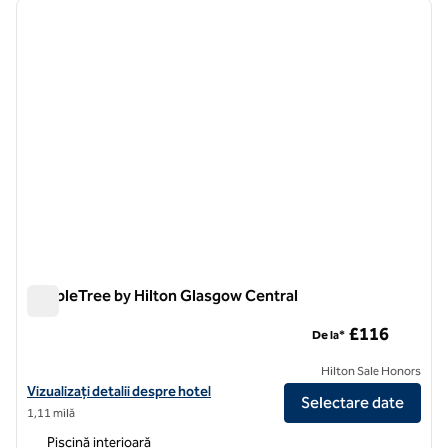
imaginea anterioară
imagin
1 din 12
DoubleTree by Hilton Glasgow Central
DoubleTree by Hilton Glasgow Central
£116
De la*
Hilton Sale Honors
Vizualizați detaliile hotelului DoubleTree by Hilton Glasgow Central
Vizualizați detalii despre hotel
Selectare date
1,11 milă
Piscină interioară