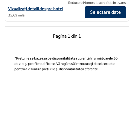
Reducere Honors la achiziția în avans
Vizualizați detaliile hotelului DoubleTree by Hilton Edinburgh - Quee
Vizualizați detalii despre hotel
Selectare date
35,69 milă
Pagina anterioară, 1 din 1
Pagina următoare, 1 
Pagina
1 din 1
Pagina 1 din 1
*Prețurile se bazează pe disponibilitatea curentă în următoarele 30
de zile și pot fi modificate. Vă rugăm să introduceți datele exacte
pentru a vizualiza prețurile și disponibilitatea aferente.