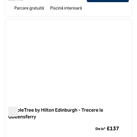
Parcare gratuită
Piscină interioară
1
/
12
imaginea anterioară
imagin
1 din 12
DoubleTree by Hilton Edinburgh - Trecere la
Queensferry
DoubleTree by Hilton Edinburgh - Trecere la Queensferry
£137
De la*