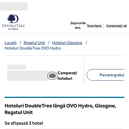
Salt la conținut
,
deschide o filă nouă
Sejururile
Înscriere
Conectați-vă
dvs.
Locații
/
Regatul Unit
/
Hoteluri Glasgow
/
Hoteluri DoubleTree OVO Hydro
Comparați
Parcare gratuită 
hoteluri
Filtre sugerate
Hoteluri DoubleTree lângă OVO Hydro, Glasgow,
Regatul Unit
Se afișează 3 hotel
1
/
12
Se afișează 3 hotel