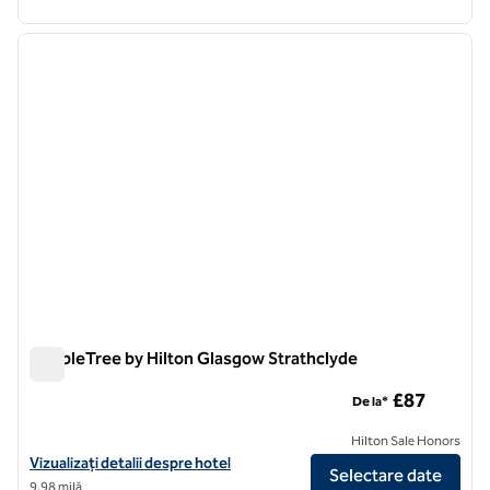
1
/
12
imaginea anterioară
imagin
1 din 12
DoubleTree by Hilton Glasgow Strathclyde
DoubleTree by Hilton Glasgow Strathclyde
£87
De la*
Hilton Sale Honors
Vizualizați detaliile hotelului DoubleTree by Hilton Glasgow Strathcl
Vizualizați detalii despre hotel
Selectare date
9,98 milă