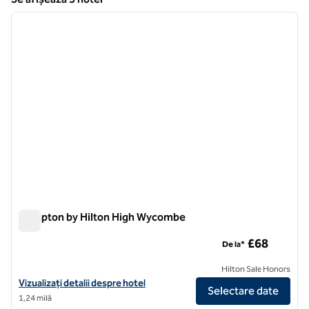
1
/
12
Se afișează 3 hotel
imaginea anterioară
imagin
1 din 12
Hampton by Hilton High Wycombe
Hampton by Hilton High Wycombe
£68
De la*
Hilton Sale Honors
Vizualizați detaliile hotelului Hampton by Hilton High Wycombe
Vizualizați detalii despre hotel
Selectare date
1,24 milă