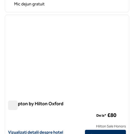
Mic dejun gratuit
1
/
12
imaginea anterioară
imagin
1 din 12
Hampton by Hilton Oxford
Hampton by Hilton Oxford
£80
De la*
Hilton Sale Honors
Vizualizați detaliile hotelului Hampton by Hilton Oxford
Vizualizați detalii despre hotel