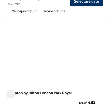
Selectare date
20,75 milă
Mic dejun gratuit
Parcare gratuită
1
/
12
imaginea anterioară
imagin
1 din 12
Hampton by Hilton London Park Royal
Hampton by Hilton London Park Royal
£82
De la*