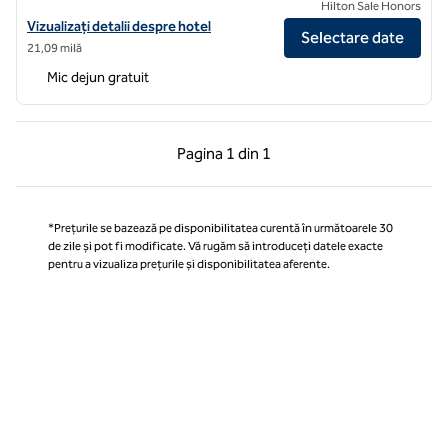
Hilton Sale Honors
Vizualizați detaliile hotelului Hampton by Hilton London Park Royal
Vizualizați detalii despre hotel
Selectare date
21,09 milă
Mic dejun gratuit
Pagina anterioară, 1 din 1
Pagina următoare, 1 
Pagina
1 din 1
Pagina 1 din 1
*Prețurile se bazează pe disponibilitatea curentă în următoarele 30
de zile și pot fi modificate. Vă rugăm să introduceți datele exacte
pentru a vizualiza prețurile și disponibilitatea aferente.