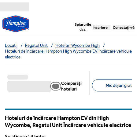
Salt la conținut
,
deschide o filă nouă
Sejururile
Înscriere
Conectați-vă
dvs.
Locații
/
Regatul Unit
/
Hoteluri Wycombe High
/
Hoteluri de încărcare Hampton High Wycombe EV Încărcare vehicule
electrice
Comparați
Mic dejun gratuit 
hoteluri
Filtre sugerate
Hoteluri de încărcare Hampton EV din High
Wycombe, Regatul Unit Încărcare vehicule electrice
Se afișează 3 hotel