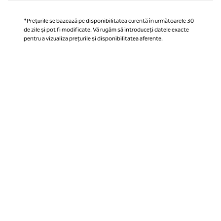
*Prețurile se bazează pe disponibilitatea curentă în următoarele 30
de zile și pot fi modificate. Vă rugăm să introduceți datele exacte
pentru a vizualiza prețurile și disponibilitatea aferente.