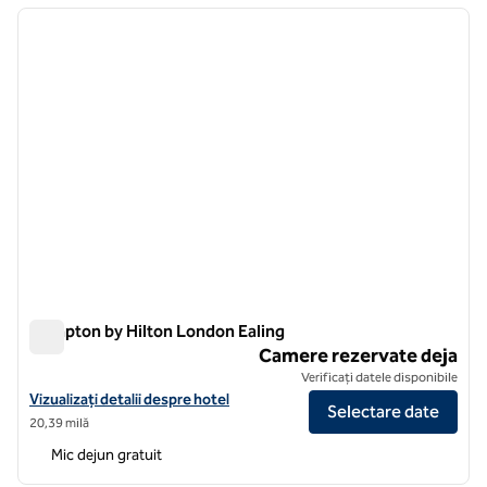
imaginea anterioară
imagin
1 din 11
Hampton by Hilton London Ealing
Hampton by Hilton London Ealing
Camere rezervate deja
Verificați datele disponibile
Vizualizați detaliile hotelului Hampton by Hilton London Ealing
Vizualizați detalii despre hotel
Selectare date
20,39 milă
Mic dejun gratuit
1
/
12