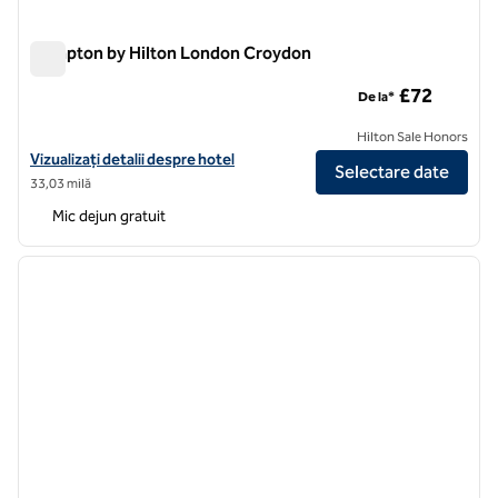
Hampton by Hilton London Croydon
Hampton by Hilton London Croydon
£72
De la*
Hilton Sale Honors
Vizualizați detaliile hotelului Hampton by Hilton London Croydon
Vizualizați detalii despre hotel
Selectare date
33,03 milă
Mic dejun gratuit
1
/
12
imaginea anterioară
imagin
1 din 12