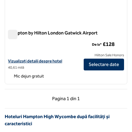
Hampton by Hilton London Gatwick Airport
Hampton by Hilton London Gatwick Airport
£128
De la*
Hilton Sale Honors
Vizualizați detaliile hotelului pentru Aeroportul Hampton by Hilton 
Vizualizați detalii despre hotel
Selectare date
40,61 milă
Mic dejun gratuit
Pagina anterioară, 1 din 1
Pagina următoare, 1 
Pagina
1 din 1
Pagina 1 din 1
Hoteluri Hampton High Wycombe după facilități și
caracteristici