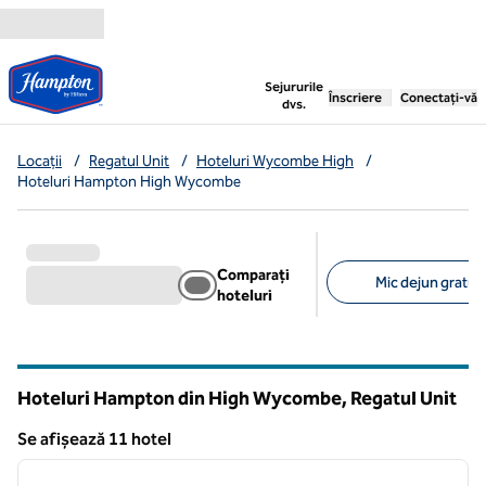
Salt la conținut
,
deschide o filă nouă
Sejururile
Înscriere
Conectați-vă
dvs.
Locații
/
Regatul Unit
/
Hoteluri Wycombe High
/
Hoteluri Hampton High Wycombe
Comparați
Mic dejun gratuit
hoteluri
Filtre sugerate
Hoteluri Hampton din High Wycombe, Regatul Unit
Se afișează 11 hotel
1
/
12
Se afișează 11 hotel
imaginea anterioară
imagin
1 din 12