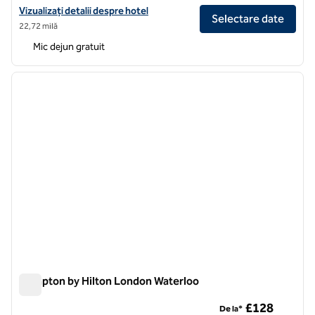
Vizualizați detaliile hotelului pentru Hotelul Hampton by Hilton Lon
Vizualizați detalii despre hotel
Selectare date
22,72 milă
Mic dejun gratuit
1
/
12
imaginea anterioară
imagin
1 din 12
Hampton by Hilton London Waterloo
Hampton by Hilton London Waterloo
£128
De la*