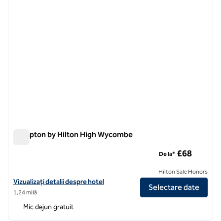
Hampton by Hilton High Wycombe
Hampton by Hilton High Wycombe
£68
De la*
Hilton Sale Honors
Vizualizați detaliile hotelului Hampton by Hilton High Wycombe
Vizualizați detalii despre hotel
Selectare date
1,24 milă
Mic dejun gratuit
1
/
11