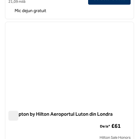
21,09 milă
Mic dejun gratuit
1
/
11
imaginea anterioară
imagin
1 din 11
Hampton by Hilton Aeroportul Luton din Londra
Hampton by Hilton Aeroportul Luton din Londra
£61
De la*
Hilton Sale Honors