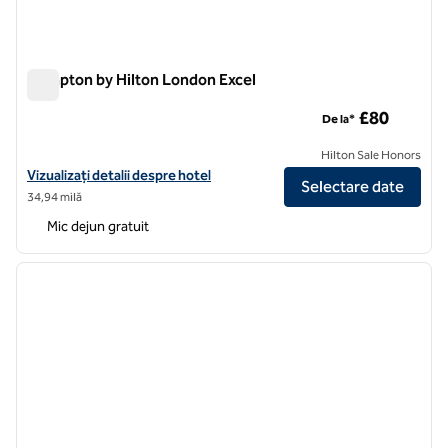
Hampton by Hilton London Excel
Hampton by Hilton London Excel
£80
De la*
Hilton Sale Honors
Vizualizați detaliile hotelului Hampton by Hilton London Excel
Vizualizați detalii despre hotel
Selectare date
34,94 milă
Mic dejun gratuit
1
/
12
imaginea anterioară
imagin
1 din 12