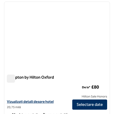
imaginea anterioară
imagin
1 din 12
Hampton by Hilton Oxford
Hampton by Hilton Oxford
£80
De la*
Hilton Sale Honors
Vizualizați detaliile hotelului Hampton by Hilton Oxford
Vizualizați detalii despre hotel
Selectare date
20,75 milă