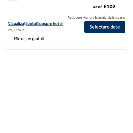
Hotelul Hampton by Hilton London Old Street
£102
De la*
Reducere Honors la achiziția în avans
Vizualizați detaliile hotelului Hampton by Hilton London Old Street
Vizualizați detalii despre hotel
Selectare date
29,13 milă
Mic dejun gratuit
1
/
12
imaginea anterioară
imagin
1 din 12