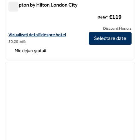
Hampton by Hilton London City
Hampton by Hilton London City
£119
De la*
Discount Honors
Vizualizați detaliile hotelului Hampton by Hilton London City
Vizualizați detalii despre hotel
Selectare date
30,20 milă
Mic dejun gratuit
1
/
12
imaginea anterioară
imagin
1 din 12