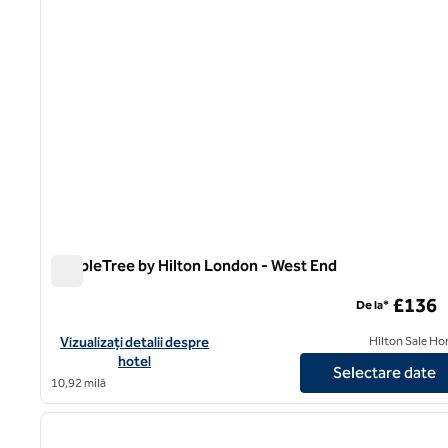
DoubleTree by Hilton London - West End
DoubleTree by Hilton London - West End
£136
De la*
Vizualizați detaliile hotelului pentru DoubleTree by Hilton Lon
Vizualizați detalii despre
Hilton Sale Ho
hotel
Selectare date
10,92 milă
1
imaginea anterioară
1 din 12