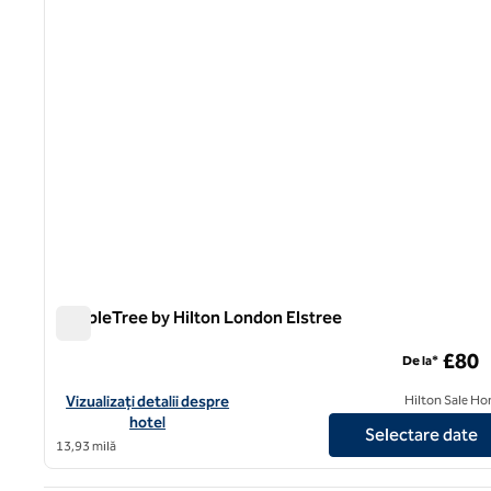
DoubleTree by Hilton London Elstree
DoubleTree by Hilton London Elstree
£80
De la*
Vizualizați detaliile hotelului DoubleTree by Hilton London Elst
Vizualizați detalii despre
Hilton Sale Ho
hotel
Selectare date
13,93 milă