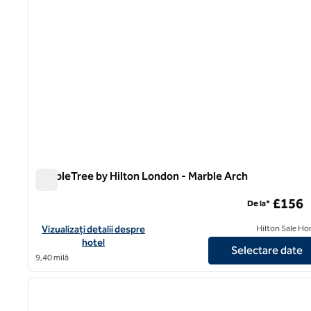
DoubleTree by Hilton London - Marble Arch
DoubleTree by Hilton London - Marble Arch
£156
De la*
Vizualizați detaliile hotelului DoubleTree by Hilton London - Ma
Vizualizați detalii despre
Hilton Sale Ho
hotel
Selectare date
9,40 milă
1
imaginea anterioară
1 din 12