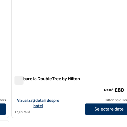
Plimbare la DoubleTree by Hilton
Plimbare la DoubleTree by Hilton
£80
De la*
ower of London
Vizualizați detaliile hotelului pentru DoubleTree by Hilton Woki
nors
Vizualizați detalii despre
Hilton Sale Ho
hotel
Selectare date
13,09 milă
/
12
imaginea următoare