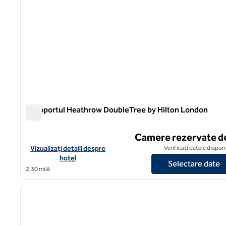
Aeroportul Heathrow DoubleTree by Hilton London
Aeroportul Heathrow DoubleTree by Hilton London
Camere rezervate d
Vizualizați detaliile hotelului pentru aeroportul DoubleTree b
Vizualizați detalii despre
Verificați datele dispon
hotel
Selectare date
2,30 milă
1
imaginea anterioară
1 din 12