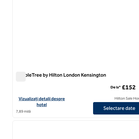
DoubleTree by Hilton London Kensington
DoubleTree by Hilton London Kensington
£152
De la*
Vizualizați detaliile hotelului DoubleTree by Hilton London Ken
Vizualizați detalii despre
Hilton Sale Ho
hotel
Selectare date
7,89 milă
1
imaginea anterioară
1 din 12