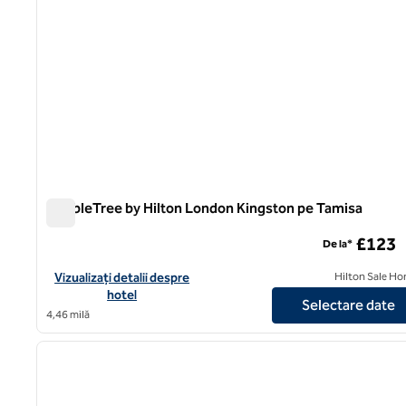
DoubleTree by Hilton London Kingston pe Tamisa
DoubleTree by Hilton London Kingston pe Tamisa
£123
De la*
Vizualizați detaliile hotelului DoubleTree by Hilton London Ki
Vizualizați detalii despre
Hilton Sale Ho
hotel
Selectare date
4,46 milă
1
imaginea anterioară
1 din 12