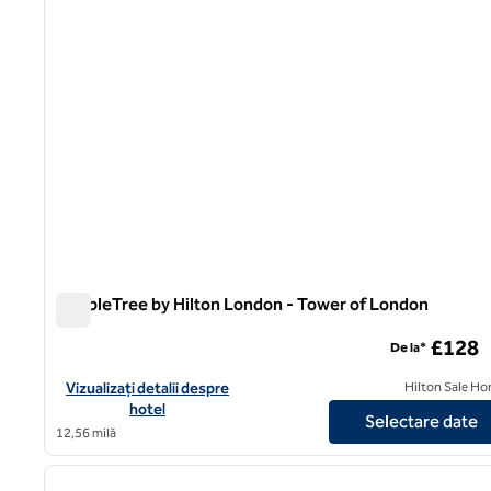
DoubleTree by Hilton London - Tower of London
DoubleTree by Hilton London - Tower of London
£128
De la*
Vizualizați detaliile hotelului DoubleTree by Hilton London - T
Vizualizați detalii despre
Hilton Sale Ho
hotel
Selectare date
12,56 milă
1
imaginea anterioară
1 din 12