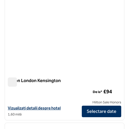
Hilton London Kensington
Hilton London Kensington
£94
De la*
Hilton Sale Honors
Vizualizați detaliile hotelului Hilton London Kensington
Vizualizați detalii despre hotel
Selectare date
1,60 milă
1
/
12
imaginea anterioară
imagin
1 din 12