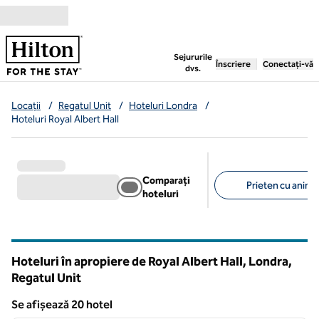
Salt la conținut
,
deschide o filă nouă
Sejururile
Înscriere
Conectați-vă
dvs.
Locații
/
Regatul Unit
/
Hoteluri Londra
/
Hoteluri Royal Albert Hall
Comparați
Prieten cu anima
hoteluri
Filtre sugerate
Hoteluri în apropiere de Royal Albert Hall, Londra,
Regatul Unit
Se afișează 20 hotel
Se afișează 20 hotel