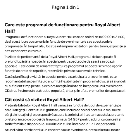
Pagina anterioară, 1 din 1
Pagina următoare, 1 
Pagina
1 din 1
Pagina 1 din 1
Care este programul de funcționare pentru Royal Albert
Hall?
Programul de funcționare al Royal Albert Hall este de obicei de la 09:00 la 21:00,
deși acest lucru poate varia în funcție de evenimentele sau spectacolele
programate. În timpul zilei, locația întâmpină vizitatorii pentru tururi, expoziții și
alte experiențe culturale.
În zilele de performanță de la Royal Albert Hall, programul de lucru poate fi
prelungit până la noapte, în special pentru spectacole de seară sau ocazii
speciale. Este demn de remarcat faptul că programul se poate schimba ușor în
funcție de orele de repetiție, rezervările private sau nevoile tehnice.
Dacă planificați o vizită, în special pentru a participa la un eveniment, este
recomandabil să permiteți o anumită flexibilitate în programul dvs. și să ajungeți
cu suficient timp pentru a explora locația înainte de începerea unui eveniment.
Clădirea în sine este o atracție populară, chiar și în afara vremurilor de spectacol.
Cât costă să vizitezi Royal Albert Hall?
Prețurile biletelor Royal Albert Hall variază în funcție de tipul de experiență pe
care îl alegeți. Pentru tururi ghidate, care includ de obicei accesul la mai multe
părți ale locației și o perspectivă asupra istoriei și arhitecturii acesteia, prețurile
biletelor încep de obicei de la aproximativ 14 GBP pentru adulți, cu concesii și
tarife familiale disponibile. Tururile din culise încep de la 17 £ de persoană.
Atunci când participați la un concert sau un eveniment, prețul biletului poate