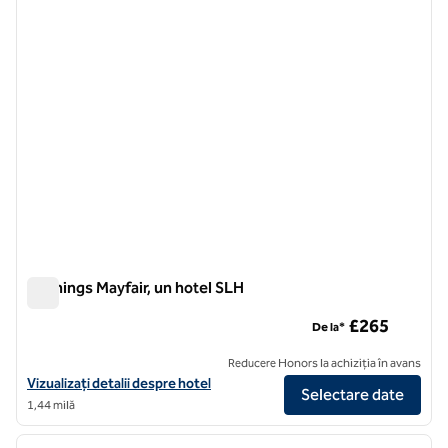
1 din 12
Flemings Mayfair, un hotel SLH
Flemings Mayfair, un hotel SLH
£265
De la*
Reducere Honors la achiziția în avans
Vizualizați detaliile hotelului pentru Flemings Mayfair, un hotel SLH
Vizualizați detalii despre hotel
Selectare date
1,44 milă
1
/
12
imaginea anterioară
imagin
1 din 12