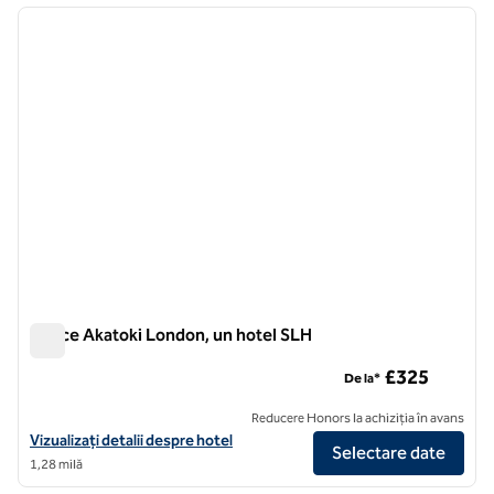
imaginea anterioară
imagin
1 din 7
Prince Akatoki London, un hotel SLH
Prince Akatoki London, un hotel SLH
£325
De la*
Reducere Honors la achiziția în avans
Vizualizați detaliile hotelului pentru The Prince Akatoki London, un h
Vizualizați detalii despre hotel
Selectare date
1,28 milă
1
/
12