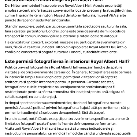
Da, Hilton are hoteluri în apropiere de Royal Albert Hall. Aceste proprietăți
amplasate central oferă acces convenabil la locație, precum și la atracțiile din jur,
cum ar fi grădinile Kensington, Muzeul de Istorie Naturală, muzeul V&A și alte
puncte de reper din sudul Kensingtonului.
Stând în apropiere, puteți participa cu ușurință la spectacole sau tururi la sală,
fără a călători pe teritoriul Londrei. Zona este bine deservită de mijloacele de
transport în comun, inclusiv gările subterane și rutele locale de autobuz.
Fie că vizitați un concert, explorați muzeele sau participați la evenimente din
oraș, fie că vă cazați la un hotel Hilton din apropierea Royal Albert Hall, într-o
zonă bine conectată și bogată cultural a Londrei, cu facilități excelente.
Este permisă fotografierea în interiorul Royal Albert Hall?
Politica privind fotografiile a Royal Albert Hall variază în funcție de spațiile
vizitate și de orice evenimente care au loc. În general, fotografierea este permisă
în interior în timpul tururilor ghidate, permițând vizitatorilor să capteze
arhitectura și spațiile interioare pentru uz personal. Cu toate acestea,
fotografierea cu bliț, trepiedele sau echipamentele profesionale pot fi
restricționate pentru a păstra atmosfera din locație și pentru a vă asigura că
ceilalți oaspeți nu sunt deranjați.
În timpul spectacolelor sau evenimentelor, de obicei fotografierea nu este
permisă. Această politică privind fotografierea îi ajută atât pe performeri, cât și
pe membrii audienței să se bucure de experiență, fără distrageri.
În unele cazuri, pot fi făcute excepții pentru evenimente specifice sau un număr
limitat de fotografii poate fi permis înainte de începerea performanței.
Vizitatorii Royal Albert Hall sunt încurajați să urmeze indicatoarele și
instrucțiunile personalului, care indică în mod clar când și unde este acceptabilă