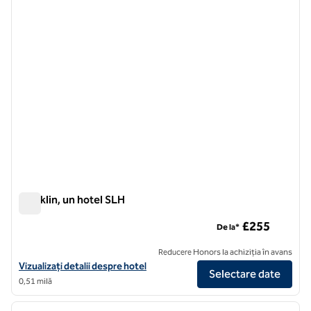
1 din 9
Franklin, un hotel SLH
Franklin, un hotel SLH
£255
De la*
Reducere Honors la achiziția în avans
Vizualizați detaliile hotelului pentru Franklin, un hotel SLH
Vizualizați detalii despre hotel
Selectare date
0,51 milă
1
/
12
imaginea anterioară
imagin
1 din 12