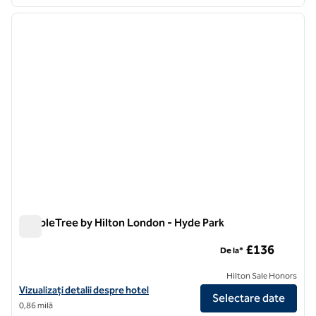
1
/
12
imaginea anterioară
imagin
1 din 12
DoubleTree by Hilton London - Hyde Park
DoubleTree by Hilton London - Hyde Park
£136
De la*
Hilton Sale Honors
Vizualizați detaliile hotelului DoubleTree by Hilton London - Hyde Par
Vizualizați detalii despre hotel
Selectare date
0,86 milă
1
/
12