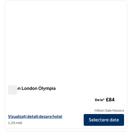
imaginea anterioară
imagin
1 din 12
Hilton London Olympia
Hilton London Olympia
£84
De la*
Hilton Sale Honors
Vizualizați detaliile hotelului Hilton London Olympia
Vizualizați detalii despre hotel
Selectare date
1,29 milă
1
/
12