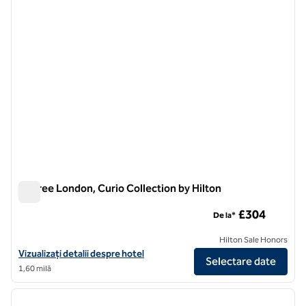
BoTree London, Curio Collection by Hilton
BoTree London, Curio Collection by Hilton
£304
De la*
Hilton Sale Honors
Vizualizați detaliile hotelului pentru BoTree London, Curio Collection
Vizualizați detalii despre hotel
Selectare date
1,60 milă
1
/
12
imaginea anterioară
imagin
1 din 12