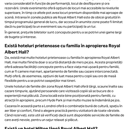
varia considerabil în funcție de performanță, locul de desfășurare și ora
rezervării. Unele evenimente oferă opțiuni de locuri mai accesibile la nivelurile
superioare, în timp ce altele pot avea locuri premium disponibile mai aproape de
scenă. Intrarea în zonele publice ale Royal Albert Hall este de obicei gratuită în
timpul programului general de lucru, dar accesul în anumite zone poate fi limitat
dacă nu participați la un eveniment sau nu participați la un tur.
În general, prețurile biletelor sunt concepute pentru a se potrivi unei game largi
de bugete și interese.
Există hoteluri prietenoase cu familia în apropierea Royal
Albert Hall?
Da, există mai multe hoteluri prietenoase cu familia în apropierea Royal Albert
Hall, mai multe fiind la doar o scurtă distanță de mers pe jos. Aceste proprietăți
oferă adesea facilități concepute pentru a face viața mai ușoară pentru familii,
cum ar fi camere mai mari, apartamente de familie sau cazare interconectată.
Mulți oferă, de asemenea, opțiuni de luat masa pentru copii sau ore de masă
flexibile pentru a se potrivi oaspeților mai tineri.
Unele hoteluri de familie din zona Royal Albert Hall oferă tărgi, scaune înalte sau
cazare timpurie, ajutând persoanele care vizitează copiii să se bucure de o
experiență mai plăcută. Zona locală este bine poziționată pentru familii, cu
atracții în apropiere, precum Hyde Park și mai multe muzee la îndemână pe jos.
Cazarea în această parte a Londrei oferă o combinație bună de cultură, spațiu în
aer liber și confort, fiind o alegere practică pentru vizitatorii de toate vârstele.
Când rezervați, este util să verificați dacă sunt disponibile serviciile de familie de
care aveți nevoie, pentru un sejur relaxat și plăcut.
Există un hotel Hilton lângă Royal Albert Hall?