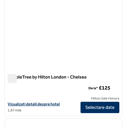
DoubleTree by Hilton London - Chelsea
DoubleTree by Hilton London - Chelsea
£125
De la*
Hilton Sale Honors
Vizualizați detalii despre hotel pentru DoubleTree by Hilton London 
Vizualizați detalii despre hotel
Selectare date
1,87 milă
1
/
10
imaginea anterioară
imagin
1 din 10