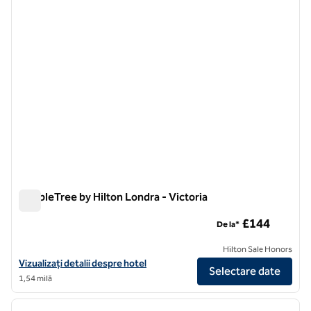
DoubleTree by Hilton Londra - Victoria
DoubleTree by Hilton Londra - Victoria
£144
De la*
Hilton Sale Honors
Vizualizați detaliile hotelului DoubleTree by Hilton London - Victoria
Vizualizați detalii despre hotel
Selectare date
1,54 milă
1
/
12
imaginea anterioară
imagin
1 din 12