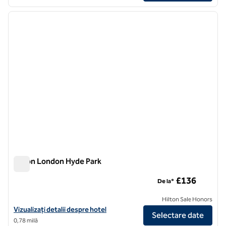
1
/
12
imaginea anterioară
imagin
1 din 12
Hilton London Hyde Park
Hilton London Hyde Park
£136
De la*
Hilton Sale Honors
Vizualizați detaliile hotelului Hilton London Hyde Park
Vizualizați detalii despre hotel
Selectare date
0,78 milă