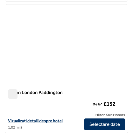
imaginea anterioară
imagin
1 din 12
Hilton London Paddington
Hilton London Paddington
£152
De la*
Hilton Sale Honors
Vizualizați detaliile hotelului Hilton London Paddington
Vizualizați detalii despre hotel
Selectare date
1,02 milă
1
/
12