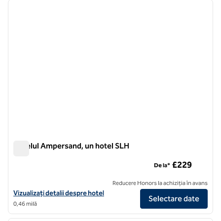
Hotelul Ampersand, un hotel SLH
Hotelul Ampersand, un hotel SLH
£229
De la*
Reducere Honors la achiziția în avans
Vizualizați detaliile hotelului pentru The Ampersand Hotel, un hotel 
Vizualizați detalii despre hotel
Selectare date
0,46 milă
1
/
12