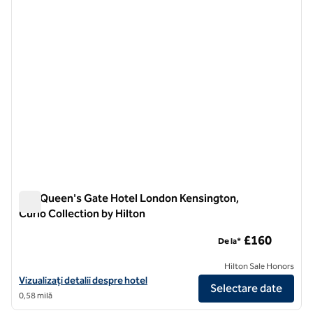
100 Queen's Gate Hotel London Kensington,
Curio Collection by Hilton
100 Queen's Gate Hotel London Kensington, Curio Collection
£160
De la*
Hilton Sale Honors
Vizualizați detaliile hotelului pentru 100 Queen's Gate Hotel London
Vizualizați detalii despre hotel
Selectare date
0,58 milă
1
/
12