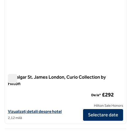
Trafalgar St. James London, Curio Collection by
Hilton
Trafalgar St. James London, Curio Collection by Hilton
£292
De la*
Hilton Sale Honors
Vizualizați detaliile hotelului pentru Trafalgar St. James London, Curi
Vizualizați detalii despre hotel
Selectare date
2,12 milă