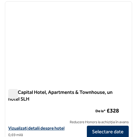
imaginea anterioară
imagin
1 din 12
The Capital Hotel, Apartments & Townhouse, un
hotel SLH
The Capital Hotel, Apartments & Townhouse, un hotel SLH
£328
De la*
Reducere Honors la achiziția în avans
Vizualizați detaliile hotelului pentru The Capital Hotel, Apartments și
Vizualizați detalii despre hotel
Selectare date
0,69 milă