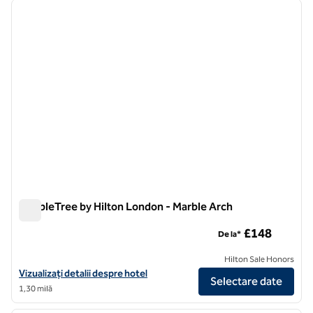
imaginea anterioară
imagin
1 din 12
DoubleTree by Hilton London - Marble Arch
DoubleTree by Hilton London - Marble Arch
£148
De la*
Hilton Sale Honors
Vizualizați detaliile hotelului DoubleTree by Hilton London - Marble A
Vizualizați detalii despre hotel
Selectare date
1,30 milă
1
/
12