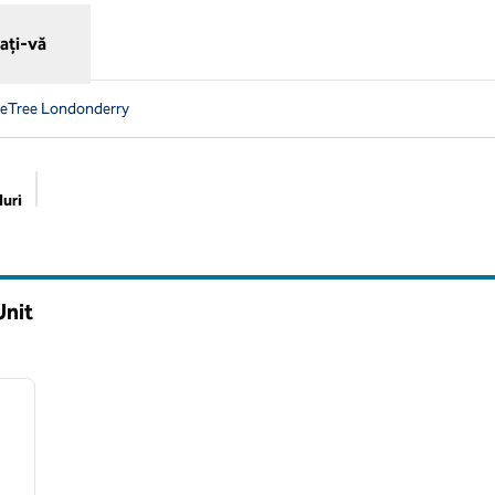
ați-vă
leTree Londonderry
uri
Filtre sugerate
Unit
1
/
6
imaginea următoare