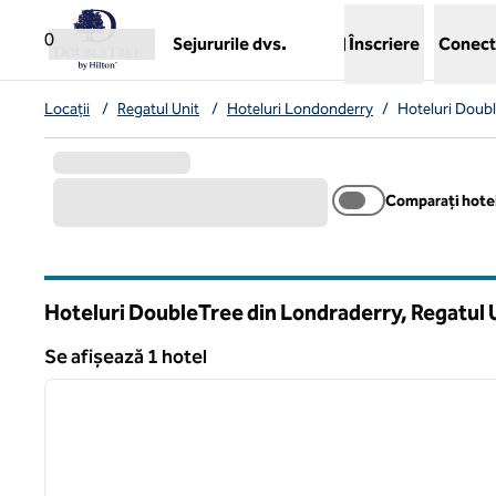
Salt la conținut
,
deschide o filă nouă
0
Sejururile dvs.
Înscriere
Conect
Locații
/
Regatul Unit
/
Hoteluri Londonderry
/
Hoteluri Doub
Comparați hotel
Hoteluri DoubleTree din Londraderry, Regatul 
Se afișează 1 hotel
Se afișează 1 hotel
imaginea anterioară
1 din 6