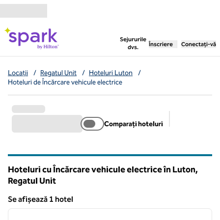
Salt la conținut
,
deschide o filă nouă
Sejururile
Înscriere
Conectați-vă
dvs.
Locații
/
Regatul Unit
/
Hoteluri Luton
/
Hoteluri de Încărcare vehicule electrice
Comparați hoteluri
Filtre sugerat
Hoteluri cu Încărcare vehicule electrice în Luton,
Regatul Unit
Se afișează 1 hotel
1
/
12
Se afișează 1 hotel
imaginea anterioară
imagin
1 din 12