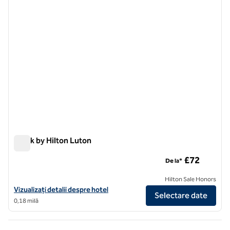
Spark by Hilton Luton
Spark by Hilton Luton
£72
De la*
Hilton Sale Honors
Vizualizați detaliile hotelului pentru Spark by Hilton Luton
Vizualizați detalii despre hotel
Selectare date
0,18 milă