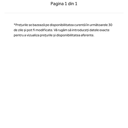
Pagina anterioară, 1 din 1
Pagina următoare, 1 
Pagina
1 din 1
Pagina 1 din 1
*Prețurile se bazează pe disponibilitatea curentă în următoarele 30
de zile și pot fi modificate. Vă rugăm să introduceți datele exacte
pentru a vizualiza prețurile și disponibilitatea aferente.