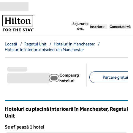
Salt la conținut
,
deschide o filă nouă
Sejururile
Înscriere
Conectați-vă
dvs.
Locații
/
Regatul Unit
/
Hoteluri în Manchester
/
Hoteluri în interiorul piscinei din Manchester
Comparați
Parcare gratuită 
hoteluri
Filtre sugerate
Hoteluri cu piscină interioară în Manchester, Regatul
Unit
Se afișează 1 hotel
1
/
12
Se afișează 1 hotel