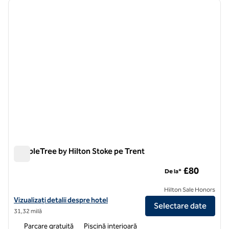
imaginea anterioară
imagin
1 din 12
DoubleTree by Hilton Stoke pe Trent
DoubleTree by Hilton Stoke pe Trent
£80
De la*
Hilton Sale Honors
Vizualizați detaliile hotelului pentru DoubleTree by Hilton Stoke on T
Vizualizați detalii despre hotel
Selectare date
31,32 milă
Parcare gratuită
Piscină interioară