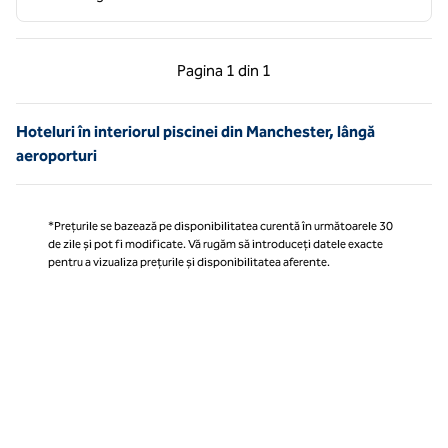
Pagina anterioară, 1 din 1
Pagina următoare, 1 
Pagina
1 din 1
Pagina 1 din 1
Hoteluri în interiorul piscinei din Manchester, lângă
aeroporturi
*Prețurile se bazează pe disponibilitatea curentă în următoarele 30
de zile și pot fi modificate. Vă rugăm să introduceți datele exacte
pentru a vizualiza prețurile și disponibilitatea aferente.