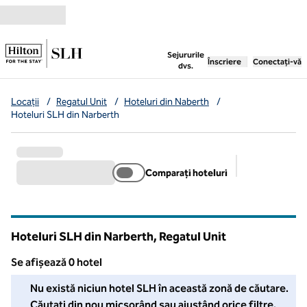
Salt la conținut
,
deschide o filă nouă
Sejururile
Înscriere
Conectați-vă
dvs.
Locații
/
Regatul Unit
/
Hoteluri din Naberth
/
Hoteluri SLH din Narberth
Comparați hoteluri
Filtre sugerat
Hoteluri SLH din Narberth, Regatul Unit
Se afișează 0 hotel
Nu am putut găsi niciun hotel pentru dvs. în această zonă. Ajust
Nu există niciun hotel SLH în această zonă de căutare.
Căutați din nou micșorând sau ajustând orice filtre.