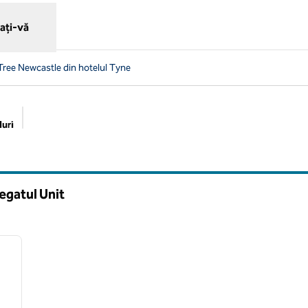
ați-vă
ree Newcastle din hotelul Tyne
uri
Filtre sugerate
egatul Unit
/
12
imaginea următoare