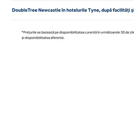
DoubleTree Newcastle în hotelurile Tyne, după facilități și
*Prețurile se bazează pe disponibilitatea curentă în următoarele 30 de zile
și disponibilitatea aferente.