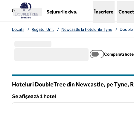
Salt la conținut
,
deschide o filă nouă
0
Sejururile dvs.
Înscriere
Conect
Locații
/
Regatul Unit
/
Newcastle la hotelurile Tyne
/
DoubleT
Comparați hotel
Hoteluri DoubleTree din Newcastle, pe Tyne, R
Se afișează 1 hotel
1
Se afișează 1 hotel
imaginea anterioară
1 din 12