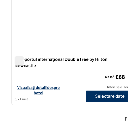
Aeroportul internațional DoubleTree by Hilton
Newcastle
Aeroportul internațional DoubleTree by Hilton Newcastle
£68
De la*
Vizualizați detaliile hotelului pentru Aeroportul Internațional 
Vizualizați detalii despre
Hilton Sale Ho
hotel
Selectare date
5,71 milă
Pagina
P