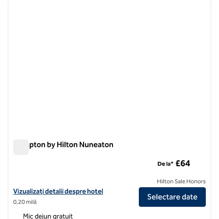
imaginea anterioară
imagin
1 din 12
Hampton by Hilton Nuneaton
Hampton by Hilton Nuneaton
£64
De la*
Hilton Sale Honors
Vizualizați detaliile hotelului Hampton by Hilton Nuneaton
Vizualizați detalii despre hotel
Selectare date
0,20 milă
Mic dejun gratuit