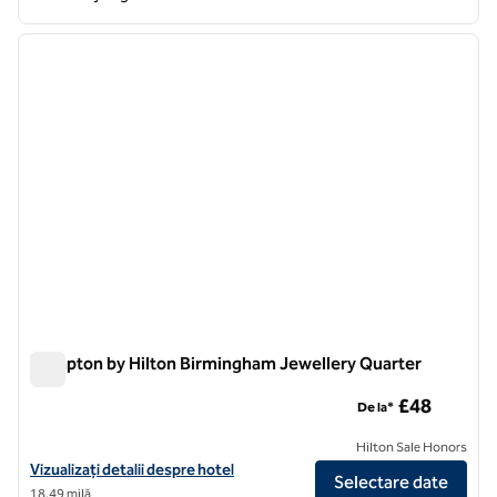
1
/
12
imaginea anterioară
imagin
1 din 12
Hampton by Hilton Birmingham Jewellery Quarter
Hampton by Hilton Birmingham Jewellery Quarter
£48
De la*
Hilton Sale Honors
Vizualizați detaliile hotelului pentru cartierul de bijuterii Hampton b
Vizualizați detalii despre hotel
Selectare date
18,49 milă