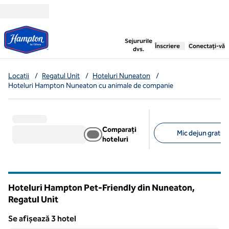
Salt la conținut
,
deschide o filă nouă
Sejururile
Înscriere
Conectați-vă
dvs.
Locații
/
Regatul Unit
/
Hoteluri Nuneaton
/
Hoteluri Hampton Nuneaton cu animale de companie
Comparați
Mic dejun gratuit 
hoteluri
Filtre sugerate
Hoteluri Hampton Pet-Friendly din Nuneaton,
Regatul Unit
Se afișează 3 hotel
1
/
12
Se afișează 3 hotel