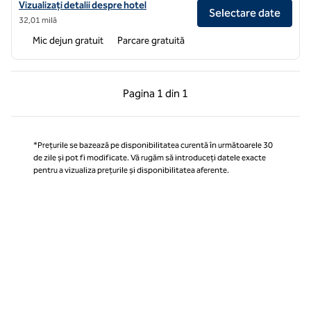
Vizualizați detaliile hotelului pentru Hampton by Hilton Corby/Ketter
Vizualizați detalii despre hotel
Selectare date
32,01 milă
Mic dejun gratuit
Parcare gratuită
Pagina anterioară, 1 din 1
Pagina următoare, 1 
Pagina
1 din 1
Pagina 1 din 1
*Prețurile se bazează pe disponibilitatea curentă în următoarele 30
de zile și pot fi modificate. Vă rugăm să introduceți datele exacte
pentru a vizualiza prețurile și disponibilitatea aferente.