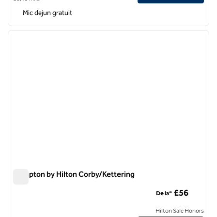
Mic dejun gratuit
1
/
12
imaginea anterioară
imagin
1 din 12
Hampton by Hilton Corby/Kettering
Hampton by Hilton Corby/Kettering
£56
De la*
Hilton Sale Honors