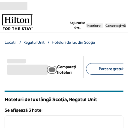
Salt la conținut
,
deschide o filă nouă
Sejururile
Înscriere
Conectați-vă
dvs.
Locații
/
Regatul Unit
/
Hoteluri de lux din Scoția
Comparați
Parcare gratuită 
hoteluri
Filtre sugerate
Hoteluri de lux lângă Scoția, Regatul Unit
Se afișează 3 hotel
1
/
12
Se afișează 3 hotel
imaginea anterioară
imagin
1 din 12