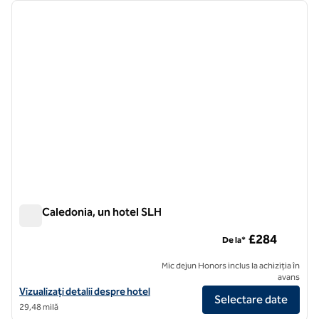
imaginea anterioară
imagin
1 din 7
Nira Caledonia, un hotel SLH
Nira Caledonia, un hotel SLH
£284
De la*
Mic dejun Honors inclus la achiziția în
avans
Vizualizați detaliile hotelului Nira Caledonia, un hotel SLH
Vizualizați detalii despre hotel
Selectare date
29,48 milă