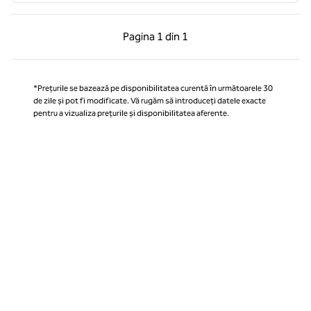
Pagina anterioară, 1 din 1
Pagina următoare, 1 
Pagina
1 din 1
Pagina 1 din 1
*Prețurile se bazează pe disponibilitatea curentă în următoarele 30
de zile și pot fi modificate. Vă rugăm să introduceți datele exacte
pentru a vizualiza prețurile și disponibilitatea aferente.