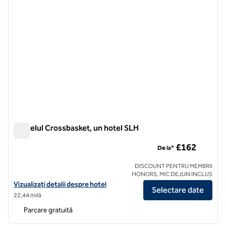
Castelul Crossbasket, un hotel SLH
Castelul Crossbasket, un hotel SLH
£162
De la*
DISCOUNT PENTRU MEMBRII
HONORS, MIC DEJUN INCLUS
Vizualizați detaliile hotelului pentru Crossbasket Castle, un hotel SL
Vizualizați detalii despre hotel
Selectare date
22,44 milă
Parcare gratuită
1
/
11