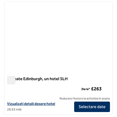
imaginea anterioară
imagin
1 din 11
Roseate Edinburgh, un hotel SLH
Roseate Edinburgh, un hotel SLH
£263
De la*
Reducere Honors la achiziția în avans
Vizualizați detaliile hotelului pentru The Roseate Edinburgh, un hote
Vizualizați detalii despre hotel
Selectare date
28,93 milă
1
/
7