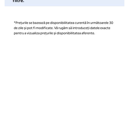
filtre.
*Prețurile se bazează pe disponibilitatea curentă în următoarele 30
de zile și pot fi modificate. Vă rugăm să introduceți datele exacte
pentru a vizualiza prețurile și disponibilitatea aferente.