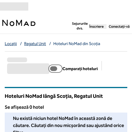
Salt la conținut
,
deschide o filă nouă
Sejururile
Înscriere
Conectați-vă
dvs.
Locații
/
Regatul Unit
/
Hoteluri NoMad din Scoția
Comparați hoteluri
Filtre sugerat
Hoteluri NoMad lângă Scoția, Regatul Unit
Se afișează 0 hotel
Nu am putut găsi niciun hotel pentru dvs. în această zonă. Ajust
Nu există niciun hotel NoMad în această zonă de
căutare. Căutați din nou micșorând sau ajustând orice