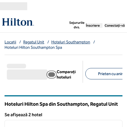
Salt la conținut
,
deschide o filă nouă
Sejururile
Înscriere
Conectați-vă
dvs.
Locații
/
Regatul Unit
/
Hoteluri Southampton
/
Hoteluri Hilton Southampton Spa
Comparați
Prieten cu anima
hoteluri
Filtre sugerate
Hoteluri Hilton Spa din Southampton, Regatul Unit
Se afișează 2 hotel
1
/
12
Se afișează 2 hotel
imaginea anterioară
imagin
1 din 12