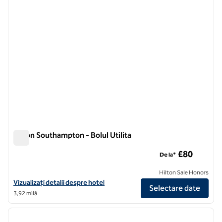
Hilton Southampton - Bolul Utilita
Hilton Southampton - Bolul Utilita
£80
De la*
Hilton Sale Honors
Vizualizați detaliile hotelului Hilton Southampton - Bolul Utilita
Vizualizați detalii despre hotel
Selectare date
3,92 milă
1
/
12
imaginea anterioară
imagin
1 din 12