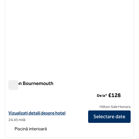
Hilton Bournemouth
Hilton Bournemouth
£128
De la*
Hilton Sale Honors
Vizualizați detaliile hotelului Hilton Bournemouth
Vizualizați detalii despre hotel
Selectare date
24,45 milă
Piscină interioară