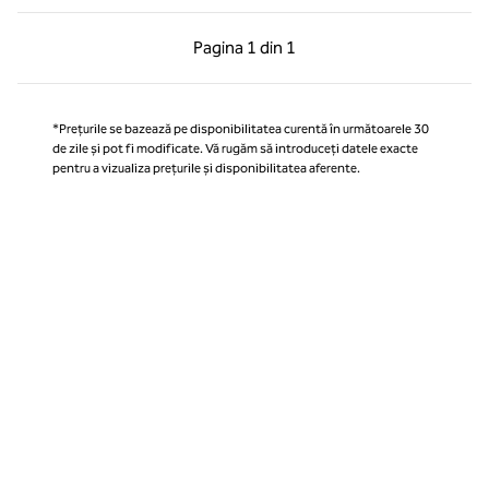
Pagina anterioară, 1 din 1
Pagina următoare, 1 
Pagina
1 din 1
Pagina 1 din 1
*Prețurile se bazează pe disponibilitatea curentă în următoarele 30
de zile și pot fi modificate. Vă rugăm să introduceți datele exacte
pentru a vizualiza prețurile și disponibilitatea aferente.