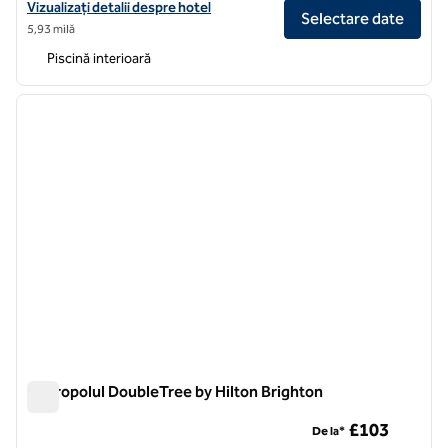
Vizualizați detaliile hotelului pentru Ashdown Park Hotel & Country C
Vizualizați detalii despre hotel
Selectare date
5,93 milă
Piscină interioară
1
/
12
imaginea anterioară
imagin
1 din 12
Metropolul DoubleTree by Hilton Brighton
Metropolul DoubleTree by Hilton Brighton
£103
De la*