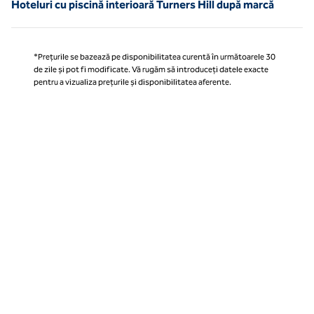
Hoteluri cu piscină interioară Turners Hill după marcă
*Prețurile se bazează pe disponibilitatea curentă în următoarele 30
de zile și pot fi modificate. Vă rugăm să introduceți datele exacte
pentru a vizualiza prețurile și disponibilitatea aferente.