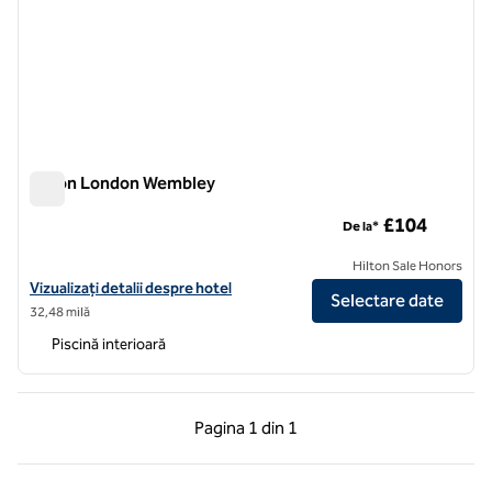
Hilton London Wembley
Hilton London Wembley
£104
De la*
Hilton Sale Honors
Vizualizați detaliile hotelului Hilton London Wembley
Vizualizați detalii despre hotel
Selectare date
32,48 milă
Piscină interioară
Pagina anterioară, 1 din 1
Pagina următoare, 1 
Pagina
1 din 1
Pagina 1 din 1