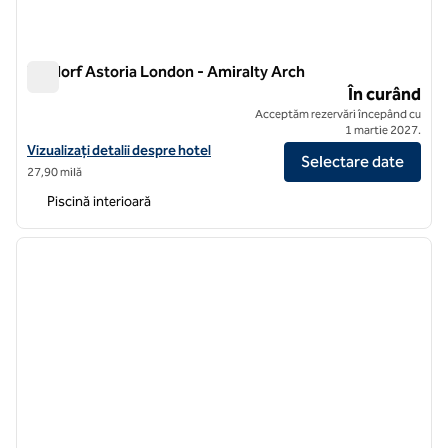
Waldorf Astoria London - Amiralty Arch
Waldorf Astoria London - Amiralty Arch
În curând
Acceptăm rezervări începând cu
1 martie 2027.
Vizualizați detalii despre hotel pentru Waldorf Astoria London - Admi
Vizualizați detalii despre hotel
Selectare date
27,90 milă
Piscină interioară
1
/
12
imaginea anterioară
imagin
1 din 12