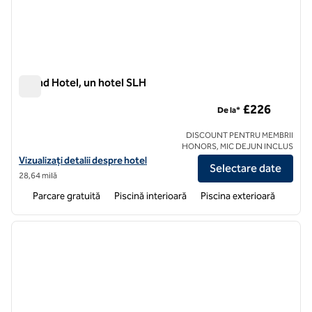
Grand Hotel, un hotel SLH
Grand Hotel, un hotel SLH
£226
De la*
DISCOUNT PENTRU MEMBRII
HONORS, MIC DEJUN INCLUS
Vizualizați detaliile hotelului pentru The Grand Hotel, un hotel SLH
Vizualizați detalii despre hotel
Selectare date
28,64 milă
Parcare gratuită
Piscină interioară
Piscina exterioară
1
/
12
imaginea anterioară
imagin
1 din 12