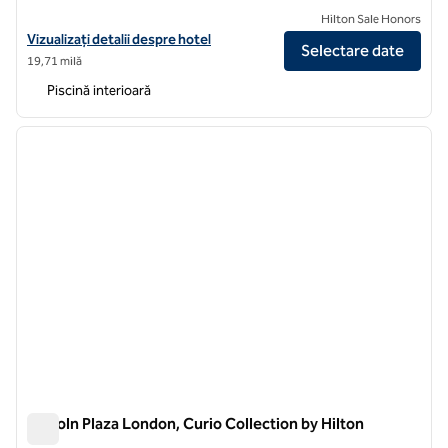
Hilton Sale Honors
Vizualizați detaliile hotelului pentru DoubleTree by Hilton Brighton 
Vizualizați detalii despre hotel
Selectare date
19,71 milă
Piscină interioară
1
/
12
imaginea anterioară
imagin
1 din 12
Lincoln Plaza London, Curio Collection by Hilton
Lincoln Plaza London, Curio Collection by Hilton