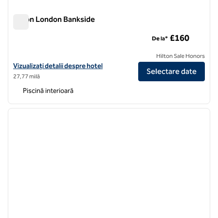
Hilton London Bankside
Hilton London Bankside
£160
De la*
Hilton Sale Honors
Vizualizați detaliile hotelului Hilton London Bankside
Vizualizați detalii despre hotel
Selectare date
27,77 milă
Piscină interioară
1
/
11
imaginea anterioară
imagin
1 din 11