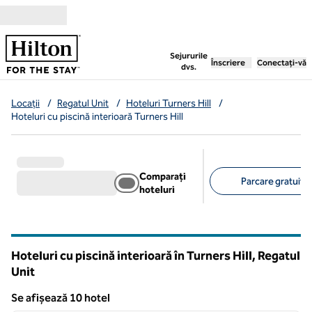
Salt la conținut
,
deschide o filă nouă
Sejururile
Înscriere
Conectați-vă
dvs.
Locații
/
Regatul Unit
/
Hoteluri Turners Hill
/
Hoteluri cu piscină interioară Turners Hill
Comparați
Parcare gratuită 
hoteluri
Filtre sugerate
Hoteluri cu piscină interioară în Turners Hill, Regatul
Unit
Se afișează 10 hotel
1
/
8
Se afișează 10 hotel