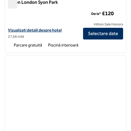
Hilton London Syon Park
Hilton London Syon Park
£120
De la*
Hilton Sale Honors
Vizualizați detaliile hotelului Hilton London Syon Park
Vizualizați detalii despre hotel
Selectare date
27,66 milă
Parcare gratuită
Piscină interioară
1
/
12
imaginea anterioară
imagin
1 din 12