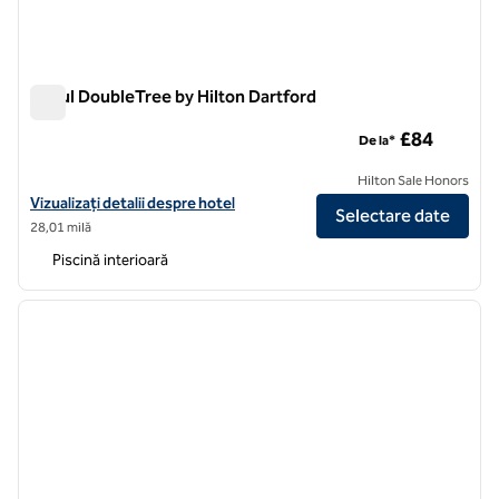
Podul DoubleTree by Hilton Dartford
Podul DoubleTree by Hilton Dartford
£84
De la*
Hilton Sale Honors
Vizualizați detaliile hotelului DoubleTree by Hilton Dartford Bridge
Vizualizați detalii despre hotel
Selectare date
28,01 milă
Piscină interioară
1
/
12
imaginea anterioară
imagin
1 din 12