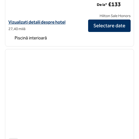
£133
De la*
Hilton Sale Honors
Vizualizați detaliile hotelului pentru Lincoln Plaza London, Curio Coll
Vizualizați detalii despre hotel
Selectare date
27,40 milă
Piscină interioară
1
/
12
imaginea anterioară
imagin
1 din 12