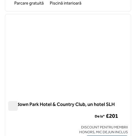
Parcare gratuită
Piscină interioară
1
/
10
imaginea anterioară
imagin
1 din 10
Ashdown Park Hotel & Country Club, un hotel SLH
Ashdown Park Hotel & Country Club, un hotel SLH
£201
De la*
DISCOUNT PENTRU MEMBRII
HONORS, MIC DEJUN INCLUS