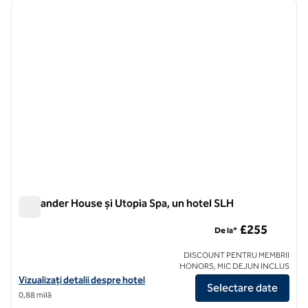
imaginea anterioară
imagin
1 din 8
Alexander House și Utopia Spa, un hotel SLH
Alexander House și Utopia Spa, un hotel SLH
£255
De la*
DISCOUNT PENTRU MEMBRII
HONORS, MIC DEJUN INCLUS
Vizualizați detaliile hotelului pentru Alexander House și Utopia Spa, 
Vizualizați detalii despre hotel
Selectare date
0,88 milă