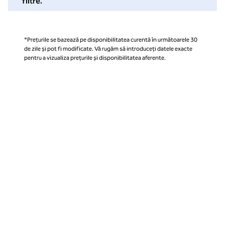
filtre.
*Prețurile se bazează pe disponibilitatea curentă în următoarele 30
de zile și pot fi modificate. Vă rugăm să introduceți datele exacte
pentru a vizualiza prețurile și disponibilitatea aferente.