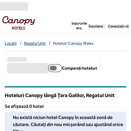
Salt la conținut
,
deschide o filă nouă
Sejururile
Înscriere
Conectați-vă
dvs.
Locații
/
Regatul Unit
/
Hoteluri Canopy Wales
Comparați hoteluri
Filtre sugerat
Hoteluri Canopy lângă Țara Galilor, Regatul Unit
Se afișează 0 hotel
Nu am putut găsi niciun hotel pentru dvs. în această zonă. Ajust
Nu există niciun hotel Canopy în această zonă de
căutare. Căutați din nou micșorând sau ajustând orice