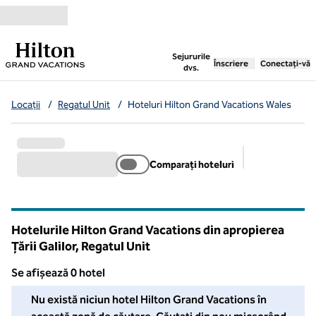
Salt la conținut
,
deschide o filă nouă
Sejururile
Înscriere
Conectați-vă
dvs.
Locații
/
Regatul Unit
/
Hoteluri Hilton Grand Vacations Wales
Comparați hoteluri
Filtre sugerat
Hotelurile Hilton Grand Vacations din apropierea
Țării Galilor, Regatul Unit
Se afișează 0 hotel
Nu am putut găsi niciun hotel pentru dvs. în această zonă. Ajust
Nu există niciun hotel Hilton Grand Vacations în