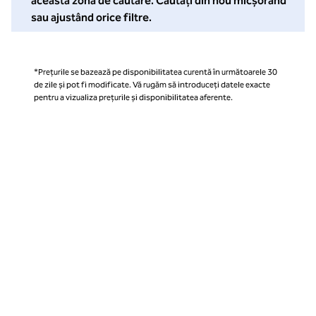
această zonă de căutare. Căutați din nou micșorând
sau ajustând orice filtre.
*Prețurile se bazează pe disponibilitatea curentă în următoarele 30
de zile și pot fi modificate. Vă rugăm să introduceți datele exacte
pentru a vizualiza prețurile și disponibilitatea aferente.