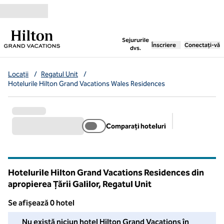
Salt la conținut
,
deschide o filă nouă
Sejururile
Înscriere
Conectați-vă
dvs.
Locații
/
Regatul Unit
/
Hotelurile Hilton Grand Vacations Wales Residences
Comparați hoteluri
Filtre sugerat
Hotelurile Hilton Grand Vacations Residences din
apropierea Țării Galilor, Regatul Unit
Se afișează 0 hotel
Nu am putut găsi niciun hotel pentru dvs. în această zonă. Ajust
Nu există niciun hotel Hilton Grand Vacations în