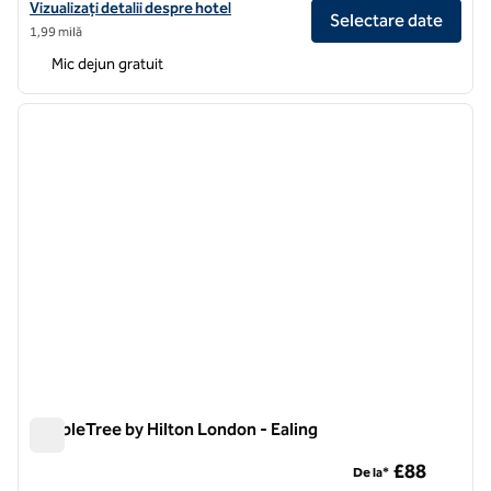
Vizualizați detaliile hotelului Hampton by Hilton London Park Royal
Vizualizați detalii despre hotel
Selectare date
1,99 milă
Mic dejun gratuit
1
/
10
imaginea anterioară
imagin
1 din 10
DoubleTree by Hilton London - Ealing
DoubleTree by Hilton London - Ealing
£88
De la*