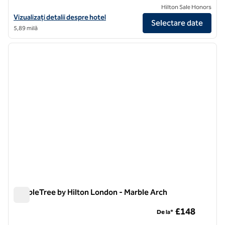
Hilton Sale Honors
Vizualizați detaliile hotelului DoubleTree by Hilton London Kensingt
Vizualizați detalii despre hotel
Selectare date
5,89 milă
1
/
12
imaginea anterioară
imagin
1 din 12
DoubleTree by Hilton London - Marble Arch
DoubleTree by Hilton London - Marble Arch
£148
De la*