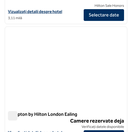
Hilton Sale Honors
Vizualizați detalii despre hotel pentru DoubleTree by Hilton London -
Vizualizați detalii despre hotel
Selectare date
3,11 milă
1
/
11
imaginea anterioară
imagin
1 din 11
Hampton by Hilton London Ealing
Hampton by Hilton London Ealing
Camere rezervate deja
Verificați datele disponibile