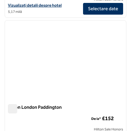
Vizualizați detaliile hotelului Hilton London Olympia
Vizualizați detalii despre hotel
Selectare date
5,17 milă
1
/
12
imaginea anterioară
imagin
1 din 12
Hilton London Paddington
Hilton London Paddington
£152
De la*
Hilton Sale Honors