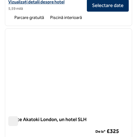
Vizualizați detaliile hotelului Hilton London Syon Park
Vizualizați detalii despre hotel
Selectare date
5,59 milă
Parcare gratuită
Piscină interioară
1
/
7
imaginea anterioară
imagin
1 din 7
Prince Akatoki London, un hotel SLH
Prince Akatoki London, un hotel SLH
£325
De la*