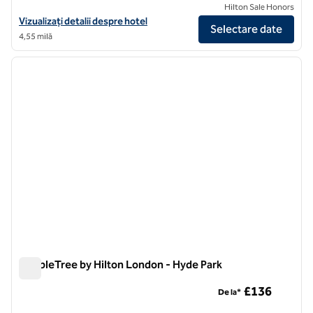
Hilton Sale Honors
Vizualizați detaliile hotelului Spark by Hilton London Chiswick
Vizualizați detalii despre hotel
Selectare date
4,55 milă
1
/
12
imaginea anterioară
imagin
1 din 12
DoubleTree by Hilton London - Hyde Park
DoubleTree by Hilton London - Hyde Park
£136
De la*