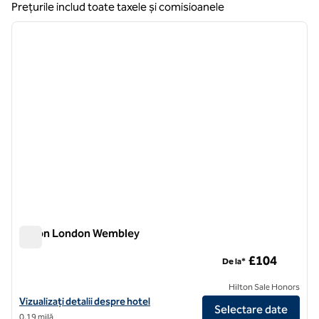
Prețurile includ toate taxele și comisioanele
1
/
12
imaginea anterioară
imagin
1 din 12
Hilton London Wembley
Hilton London Wembley
£104
De la*
Hilton Sale Honors
Vizualizați detaliile hotelului Hilton London Wembley
Vizualizați detalii despre hotel
Selectare date
0,19 milă