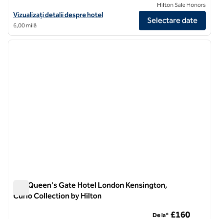
Hilton Sale Honors
Vizualizați detaliile hotelului DoubleTree by Hilton London - Marble A
Vizualizați detalii despre hotel
Selectare date
6,00 milă
1
/
12
imaginea anterioară
imagin
1 din 12
100 Queen's Gate Hotel London Kensington,
Curio Collection by Hilton
100 Queen's Gate Hotel London Kensington, Curio Collection
£160
De la*