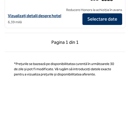
Reducere Honors la achiziția în avans
Vizualizați detaliile hotelului pentru The Capital Hotel, Apartments și
Vizualizați detalii despre hotel
Selectare date
6,39 milă
Pagina anterioară, 1 din 1
Pagina următoare, 1 
Pagina
1 din 1
Pagina 1 din 1
*Prețurile se bazează pe disponibilitatea curentă în următoarele 30
de zile și pot fi modificate. Vă rugăm să introduceți datele exacte
pentru a vizualiza prețurile și disponibilitatea aferente.