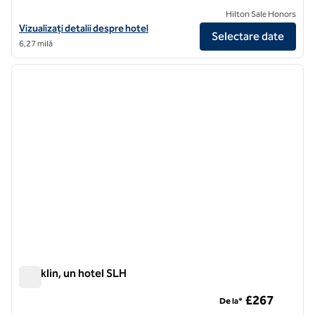
Hilton Sale Honors
Vizualizați detaliile hotelului pentru BoTree London, Curio Collection
Vizualizați detalii despre hotel
Selectare date
6,27 milă
1
/
9
imaginea anterioară
imagin
1 din 9
Franklin, un hotel SLH
Franklin, un hotel SLH
£267
De la*