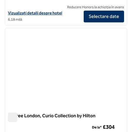
Reducere Honors la achiziția în avans
Vizualizați detaliile hotelului pentru The Ampersand Hotel, un hotel 
Vizualizați detalii despre hotel
Selectare date
6,18 milă
1
/
12
imaginea anterioară
imagin
1 din 12
BoTree London, Curio Collection by Hilton
BoTree London, Curio Collection by Hilton
£304
De la*