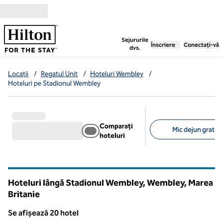
Salt la conținut
,
deschide o filă nouă
Sejururile
Înscriere
Conectați-vă
dvs.
Locații
/
Regatul Unit
/
Hoteluri Wembley
/
Hoteluri pe Stadionul Wembley
Comparați
Mic dejun gratuit 
hoteluri
Filtre sugerate
Hoteluri lângă Stadionul Wembley, Wembley, Marea
Britanie
Se afișează 20 hotel
Se afișează 20 hotel