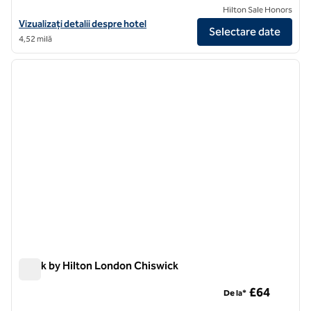
Hilton Sale Honors
Vizualizați detaliile hotelului Hilton London Kensington
Vizualizați detalii despre hotel
Selectare date
4,52 milă
1
/
12
imaginea anterioară
imagin
1 din 12
Spark by Hilton London Chiswick
Spark by Hilton London Chiswick
£64
De la*