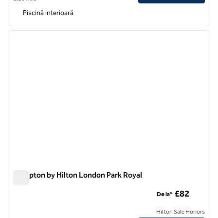
Piscină interioară
1
/
12
imaginea anterioară
imagin
1 din 12
Hampton by Hilton London Park Royal
Hampton by Hilton London Park Royal
£82
De la*
Hilton Sale Honors