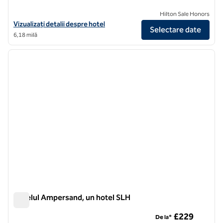
Hilton Sale Honors
Vizualizați detaliile hotelului pentru 100 Queen's Gate Hotel London
Vizualizați detalii despre hotel
Selectare date
6,18 milă
Hotelul Ampersand, un hotel SLH
Hotelul Ampersand, un hotel SLH
£229
De la*