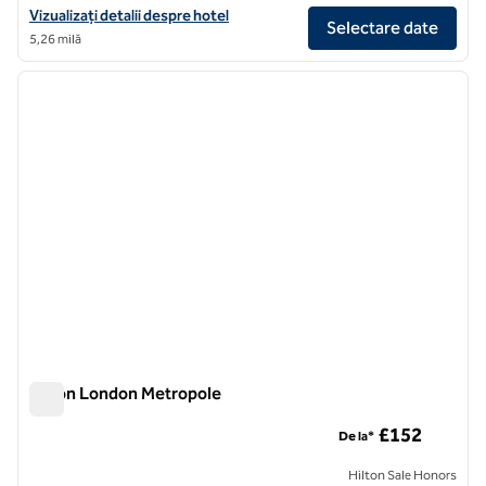
Vizualizați detaliile hotelului Hilton London Paddington
Vizualizați detalii despre hotel
Selectare date
5,26 milă
1
/
12
imaginea anterioară
imagin
1 din 12
Hilton London Metropole
Hilton London Metropole
£152
De la*
Hilton Sale Honors