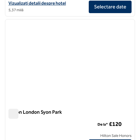
Vizualizați detaliile hotelului Hilton London Metropole
Vizualizați detalii despre hotel
Selectare date
5,37 milă
1
/
12
imaginea anterioară
imagin
1 din 12
Hilton London Syon Park
Hilton London Syon Park
£120
De la*
Hilton Sale Honors